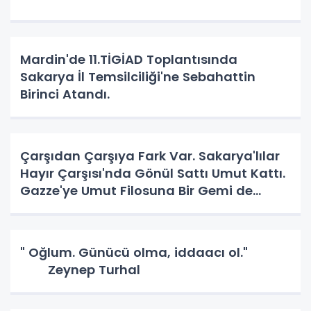
Mardin'de 11.TİGİAD Toplantısında
Sakarya İl Temsilciliği'ne Sebahattin
Birinci Atandı.
Çarşıdan Çarşıya Fark Var. Sakarya'lılar
Hayır Çarşısı'nda Gönül Sattı Umut Kattı.
Gazze'ye Umut Filosuna Bir Gemi de
Sakarya'lı. YAPAR MI? YAPAR.
" Oğlum. Günücü olma, iddaacı ol."
Zeynep Turhal