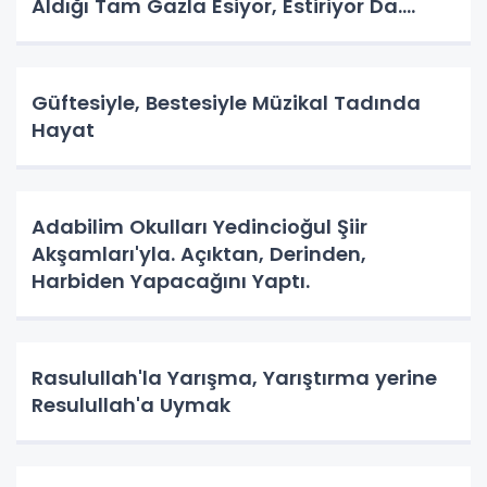
Aldığı Tam Gazla Esiyor, Estiriyor Da.
Nereye? Tarih Yazma Yerine Tarih
Yapılıyor Da. Neye Hizmet?
Güftesiyle, Bestesiyle Müzikal Tadında
Hayat
Adabilim Okulları Yedincioğul Şiir
Akşamları'yla. Açıktan, Derinden,
Harbiden Yapacağını Yaptı.
Rasulullah'la Yarışma, Yarıştırma yerine
Resulullah'a Uymak