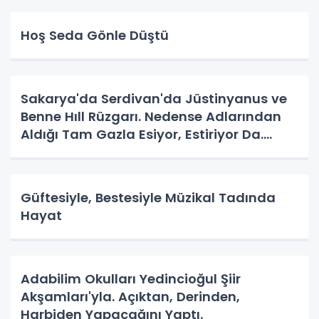
Hoş Seda Gönle Düştü
Sakarya'da Serdivan'da Jüstinyanus ve
Benne Hıll Rüzgarı. Nedense Adlarından
Aldığı Tam Gazla Esiyor, Estiriyor Da.
Nereye? Tarih Yazma Yerine Tarih
Yapılıyor Da. Neye Hizmet?
Güftesiyle, Bestesiyle Müzikal Tadında
Hayat
Adabilim Okulları Yedincioğul Şiir
Akşamları'yla. Açıktan, Derinden,
Harbiden Yapacağını Yaptı.