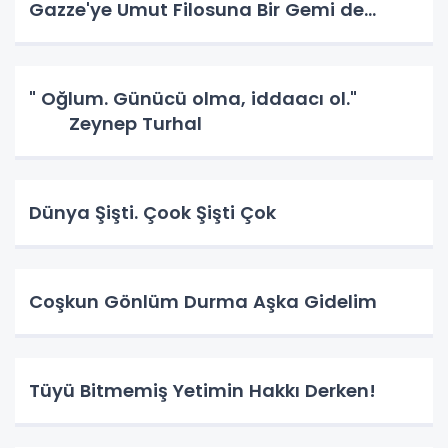
Gazze'ye Umut Filosuna Bir Gemi de
Sakarya'lı. YAPAR MI? YAPAR.
" Oğlum. Günücü olma, iddaacı ol."
Zeynep Turhal
Dünya Şişti. Çook Şişti Çok
Coşkun Gönlüm Durma Aşka Gidelim
Tüyü Bitmemiş Yetimin Hakkı Derken!