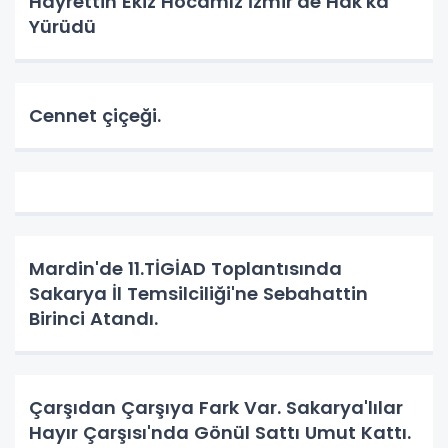
Hayrettin Ekiz Hocamız İzmir'de Hak'ka
Yürüdü
Cennet çiçeği.
Mardin'de 11.TİGİAD Toplantısında
Sakarya İl Temsilciliği'ne Sebahattin
Birinci Atandı.
Çarşıdan Çarşıya Fark Var. Sakarya'lılar
Hayır Çarşısı'nda Gönül Sattı Umut Kattı.