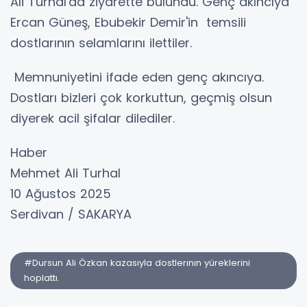
Ali Turhal'da ziyarette bulundu. Genç akıncıya
Ercan Güneş, Ebubekir Demir'in temsili
dostlarının selamlarını ilettiler.
Memnuniyetini ifade eden genç akıncıya.
Dostları bizleri çok korkuttun, geçmiş olsun
diyerek acil şifalar dilediler.
Haber
Mehmet Ali Turhal
10 Ağustos 2025
Serdivan / SAKARYA
#Dursun Ali Özkan kazasıyla dostlerının yüreklerini
hoplattı.