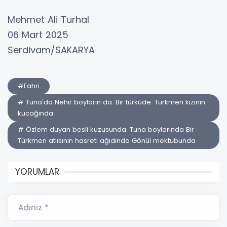
Mehmet Ali Turhal
06 Mart 2025
Serdivam/SAKARYA
#Fahri
# Tuna'da Nehir boyların da. Bir türküde. Türkmen kızının
kucağında
# Özlem duyan besli kuzusunda. Tuna boylarında Bir
Türkmen atlısının hasreti ağıdında Gönül mektubunda
YORUMLAR
Adınız *