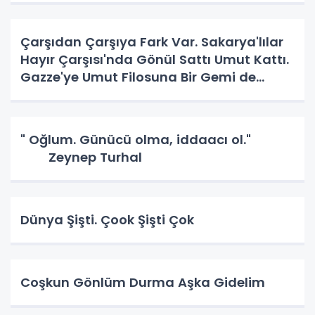
Çarşıdan Çarşıya Fark Var. Sakarya'lılar
Hayır Çarşısı'nda Gönül Sattı Umut Kattı.
Gazze'ye Umut Filosuna Bir Gemi de
Sakarya'lı. YAPAR MI? YAPAR.
" Oğlum. Günücü olma, iddaacı ol."
Zeynep Turhal
Dünya Şişti. Çook Şişti Çok
Coşkun Gönlüm Durma Aşka Gidelim