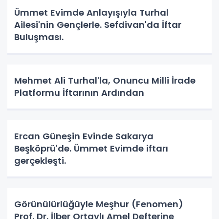
Ümmet Evimde Anlayışıyla Turhal
Ailesi'nin Gençlerle. Sefdivan'da İftar
Buluşması.
Mehmet Ali Turhal'la, Onuncu Milli İrade
Platformu İftarının Ardından
Ercan Güneşin Evinde Sakarya
Beşköprü'de. Ümmet Evimde iftarı
gerçekleşti.
Görünülürlüğüyle Meşhur (Fenomen)
Prof. Dr. İlber Ortaylı Amel Defterine