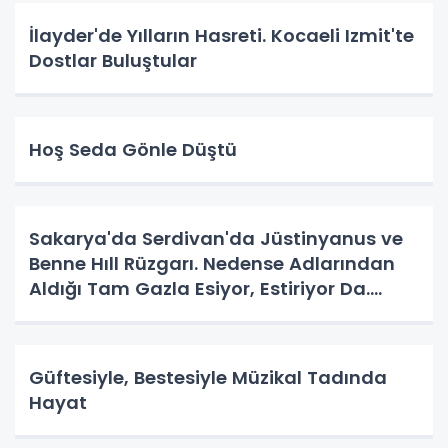
İlayder'de Yılların Hasreti. Kocaeli Izmit'te
Dostlar Buluştular
Hoş Seda Gönle Düştü
Sakarya'da Serdivan'da Jüstinyanus ve
Benne Hıll Rüzgarı. Nedense Adlarından
Aldığı Tam Gazla Esiyor, Estiriyor Da.
Nereye? Tarih Yazma Yerine Tarih
Yapılıyor Da. Neye Hizmet?
Güftesiyle, Bestesiyle Müzikal Tadında
Hayat