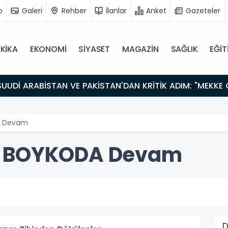
o
Galeri
Rehber
İlanlar
Anket
Gazeteler
KİKA
EKONOMİ
SİYASET
MAGAZİN
SAĞLIK
EĞİT
A Devam
m BOYKODA Devam
D