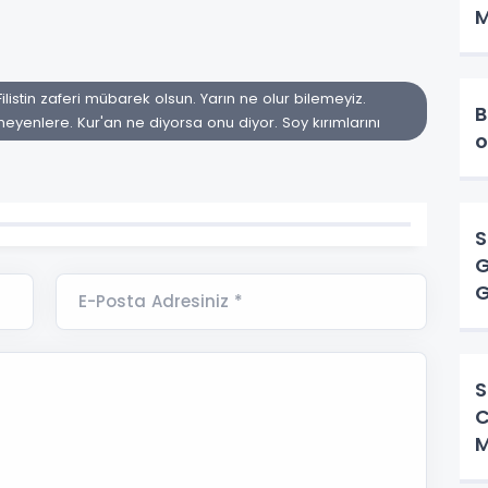
M
in zaferi mübarek olsun. Yarın ne olur bilemeyiz.
B
eyenlere. Kur'an ne diyorsa onu diyor. Soy kırımlarını
o
S
G
G
E-Posta Adresiniz *
B
S
C
M