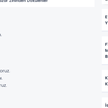
azar Zihinden Dökülenler
E
Y
n.
F
M
B
yoruz.
K
ı.
K
oruz.
İ