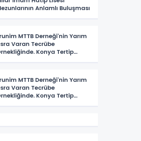
ıllar İmam Hatip Lisesi
ezunlarının Anlamlı Buluşması
runim MTTB Derneği'nin Yarım
sra Varan Tecrübe
rnekliğinde. Konya Tertip
eyeti'nin Üç Günlük Hikayesi
runim MTTB Derneği'nin Yarım
sra Varan Tecrübe
rnekliğinde. Konya Tertip
eyeti'nin Üç Günlük Hikayesi