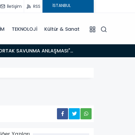
İletişim
RSS
İM
TEKNOLOJİ
Kültür & Sanat
14:21
BAKAN GÜRLEK’TEN TİGAD ÇALIŞTAYINDA Çarpıcı AÇIKLAMALAR: "Pazar Günü Yeni Bir Aydınlığa
Uyanacağız
iğer Yazıları