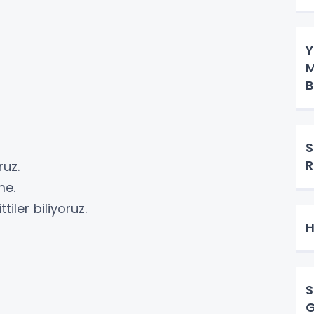
Y
M
B
S
R
ruz.
eme.
tiler biliyoruz.
H
S
G