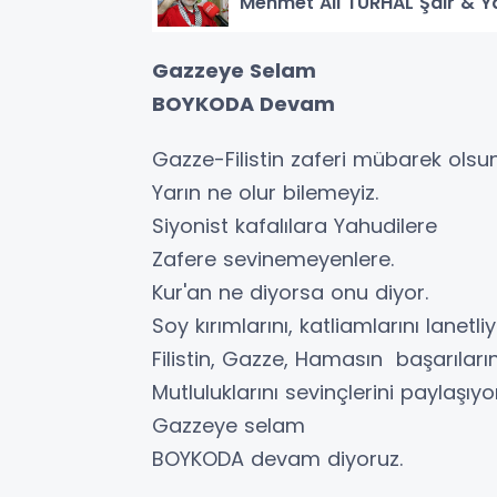
Mehmet Ali TURHAL Şair & Y
Gazzeye Selam
BOYKODA Devam
Gazze-Filistin zaferi mübarek olsu
Yarın ne olur bilemeyiz.
Siyonist kafalılara Yahudilere
Zafere sevinemeyenlere.
Kur'an ne diyorsa onu diyor.
Soy kırımlarını, katliamlarını lanetli
Filistin, Gazze, Hamasın başarıların
Mutluluklarını sevinçlerini paylaşıy
Gazzeye selam
BOYKODA devam diyoruz.