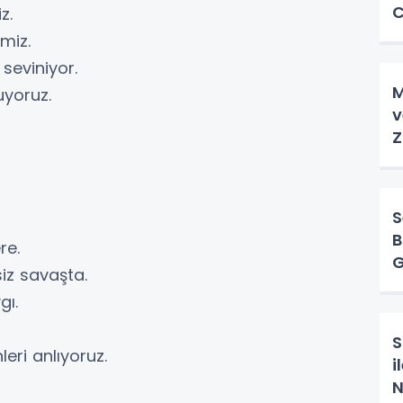
C
iz.
miz.
 seviniyor.
M
uyoruz.
v
Z
S
B
re.
G
iz savaşta.
gı.
S
eri anlıyoruz.
i
N