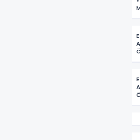
Y
M
E
A
Ö
H
E
A
Ö
H