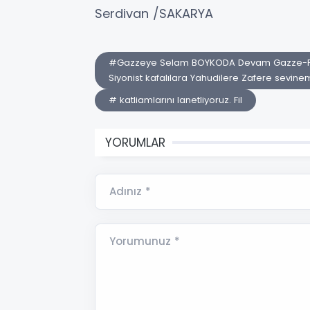
Serdivan /SAKARYA
#Gazzeye Selam BOYKODA Devam Gazze-Filist
Siyonist kafalılara Yahudilere Zafere sevinem
# katliamlarını lanetliyoruz. Fil
YORUMLAR
Adınız *
Yorumunuz *