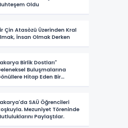
uhteşem Oldu
ir Çin Atasòzü Üzerinden Kral
lmak, İnsan Olmak Derken
akarya Birlik Dostları"
eleneksel Buluşmalarına
önüllere Hitap Eden Bir
aşlangıç Yaptı
akarya'da SAÜ Öğrencileri
oşkuyla. Mezuniyet Töreninde
utluluklarını Paylaştılar.