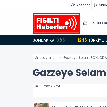
Yazarlar
Vide
SON DA
12:15
SONDAKİKA
ydı!
TÜRKİYE, SUUDİ ARABİSTAN VE PAKİSTAN'DAN KRİTİK ADIM: "MEKKE ORTAK SAVUNMA ANLAŞMASI"
İMZALANDI!
Anasayfa
Gazzeye Selam BOYKOD
Gazzeye Sela
16-01-2025 17:24