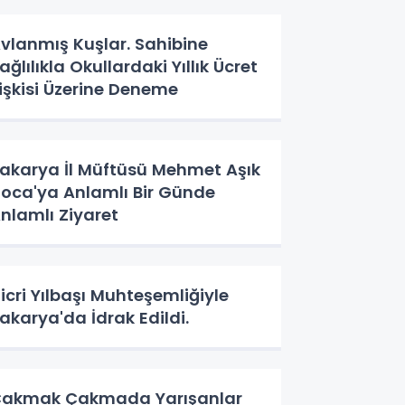
vlanmış Kuşlar. Sahibine
ağlılıkla Okullardaki Yıllık Ücret
lişkisi Üzerine Deneme
akarya İl Müftüsü Mehmet Aşık
oca'ya Anlamlı Bir Günde
nlamlı Ziyaret
icri Yılbaşı Muhteşemliğiyle
akarya'da İdrak Edildi.
akmak Çakmada Yarışanlar