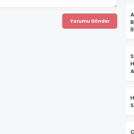
A
B
İ
S
H
A
H
S
Ç