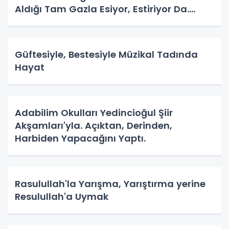
Aldığı Tam Gazla Esiyor, Estiriyor Da.
Nereye? Tarih Yazma Yerine Tarih
Yapılıyor Da. Neye Hizmet?
Güftesiyle, Bestesiyle Müzikal Tadında
Hayat
Adabilim Okulları Yedincioğul Şiir
Akşamları'yla. Açıktan, Derinden,
Harbiden Yapacağını Yaptı.
Rasulullah'la Yarışma, Yarıştırma yerine
Resulullah'a Uymak