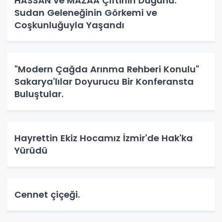
HASSAN ve MAZAA Çiftinin Düğünü.
Sudan Geleneğinin Görkemi ve
Coşkunluğuyla Yaşandı
"Modern Çağda Arınma Rehberi Konulu"
Sakarya'lılar Doyurucu Bir Konferansta
Buluştular.
Hayrettin Ekiz Hocamız İzmir'de Hak'ka
Yürüdü
Cennet çiçeği.