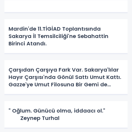
Mardin'de 11.TİGİAD Toplantısında
Sakarya İl Temsilciliği'ne Sebahattin
Birinci Atandı.
Çarşıdan Çarşıya Fark Var. Sakarya'lılar
Hayır Çarşısı'nda Gönül Sattı Umut Kattı.
Gazze'ye Umut Filosuna Bir Gemi de
Sakarya'lı. YAPAR MI? YAPAR.
" Oğlum. Günücü olma, iddaacı ol."
Zeynep Turhal