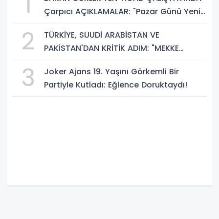
1
Çarpıcı AÇIKLAMALAR: "Pazar Günü Yeni
Bir Aydınlığa Uyanacağız"
2
TÜRKİYE, SUUDİ ARABİSTAN VE
PAKİSTAN'DAN KRİTİK ADIM: "MEKKE
ORTAK SAVUNMA ANLAŞMASI" İMZALANDI!
3
Joker Ajans 19. Yaşını Görkemli Bir
Partiyle Kutladı: Eğlence Doruktaydı!