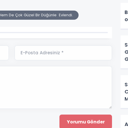
B
em De Çok Güzel Bir Düğünle Evlendi.
o
S
G
E-Posta Adresiniz *
G
B
S
C
M
A