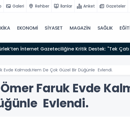
o
Galeri
Rehber
İlanlar
Anket
Gazeteler
KİKA
EKONOMİ
SİYASET
MAGAZİN
SAĞLIK
EĞİT
zırız"
 Evde Kalmadı.Hem De Çok Güzel Bir Düğünle Evlendi.
 Ömer Faruk Evde Kal
üğünle Evlendi.