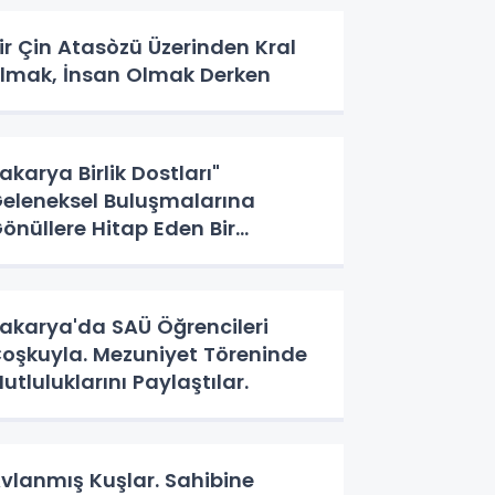
ir Çin Atasòzü Üzerinden Kral
lmak, İnsan Olmak Derken
akarya Birlik Dostları"
eleneksel Buluşmalarına
önüllere Hitap Eden Bir
aşlangıç Yaptı
akarya'da SAÜ Öğrencileri
oşkuyla. Mezuniyet Töreninde
utluluklarını Paylaştılar.
vlanmış Kuşlar. Sahibine