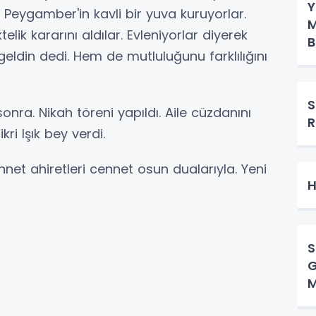
Y
i Peygamber'in kavli bir yuva kuruyorlar.
M
lik kararını aldılar. Evleniyorlar diyerek
B
 geldin dedi. Hem de mutluluğunu farklılığını
S
nra. Nikah töreni yapıldı. Aile cüzdanını
R
ri Işık bey verdi.
ennet ahiretleri cennet osun dualarıyla. Yeni
H
S
G
M