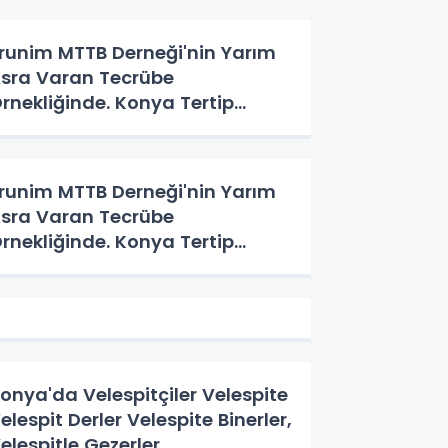
runim MTTB Derneği'nin Yarım
sra Varan Tecrübe
rnekliğinde. Konya Tertip
eyeti'nin Üç Günlük Hikayesi
runim MTTB Derneği'nin Yarım
sra Varan Tecrübe
rnekliğinde. Konya Tertip
eyeti'nin Üç Günlük Hikayesi
onya'da Velespitçiler Velespite
elespit Derler Velespite Binerler,
elespitle Gezerler.