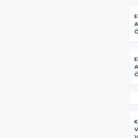
E
A
Ö
H
E
A
Ö
H
K
V
V