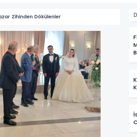
D
azar Zihinden Dökülenler
F
M
B
K
K
İ
C