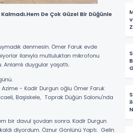
M
 Kalmadı.Hem De Çok Güzel Bir Düğünle
v
Z
 duymadık denmesin. Ömer Faruk evde
S
iyorlar ilanıyla mutluluktan mikrofonu
B
Anlamlı duygular yaşattı.
G
günü.
le Azime - Kadir Durgun oğlu Ömer Faruk
S
ocaeli, Başiskele, Toprak Düğün Salonu'nda
i
N
 bir davul şovdan sonra. Kadir Durgun
kaldı diyordum. Öznur Gönlünü Yaptı. Gelin