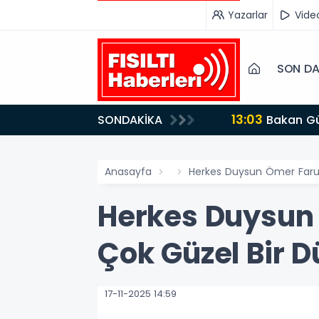
Yazarlar
Vide
SON DA
13:03
SONDAKİKA
Bakan Gürlek’ten İnternet Gazeteciliğine Kritik Destek: "Tek Çatı Altında Toplanmalıyız, Yasal
Düzenlemeye Ha
Anasayfa
Herkes Duysun Ömer Faruk
Herkes Duysun
Çok Güzel Bir D
17-11-2025 14:59