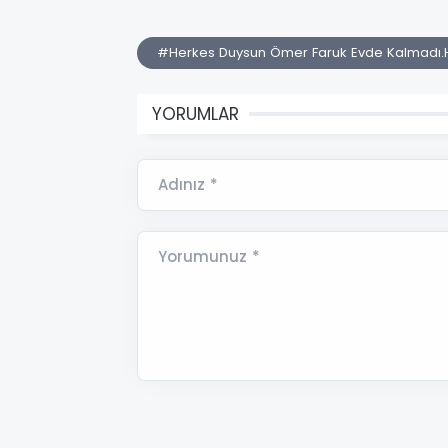
#Herkes Duysun Ömer Faruk Evde Kalmadı.H
YORUMLAR
Adınız *
Yorumunuz *