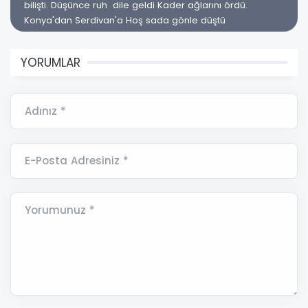
bilişti. Düşünce ruh dile geldi Kader ağlarını ördü.
Konya'dan Serdivan'a Hoş sada gönle düştü
YORUMLAR
Adınız *
E-Posta Adresiniz *
Yorumunuz *