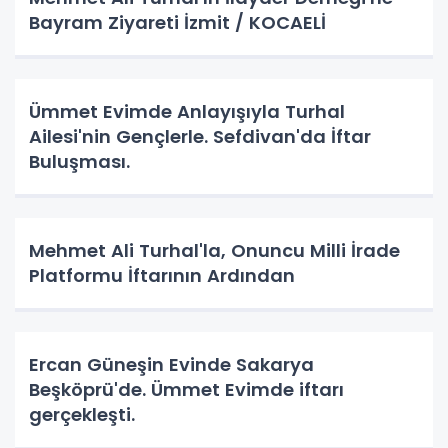
Bayram Ziyareti İzmit / KOCAELİ
Ümmet Evimde Anlayışıyla Turhal
Ailesi'nin Gençlerle. Sefdivan'da İftar
Buluşması.
Mehmet Ali Turhal'la, Onuncu Milli İrade
Platformu İftarının Ardından
Ercan Güneşin Evinde Sakarya
Beşköprü'de. Ümmet Evimde iftarı
gerçekleşti.