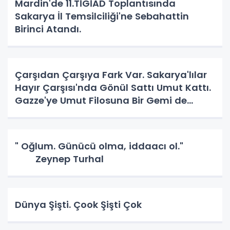
Mardin'de 11.TİGİAD Toplantısında
Sakarya İl Temsilciliği'ne Sebahattin
Birinci Atandı.
Çarşıdan Çarşıya Fark Var. Sakarya'lılar
Hayır Çarşısı'nda Gönül Sattı Umut Kattı.
Gazze'ye Umut Filosuna Bir Gemi de
Sakarya'lı. YAPAR MI? YAPAR.
" Oğlum. Günücü olma, iddaacı ol."
Zeynep Turhal
Dünya Şişti. Çook Şişti Çok