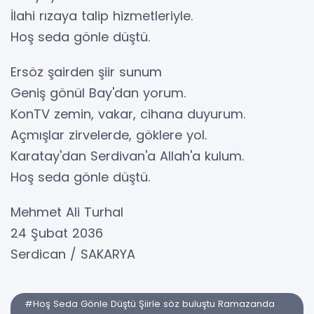
İlahi rızaya talip hizmetleriyle.
Hoş seda gönle düştü.
Ersöz şairden şiir sunum
Geniş gönül Bay'dan yorum.
KonTV zemin, vakar, cihana duyurum.
Açmışlar zirvelerde, göklere yol.
Karatay'dan Serdivan'a Allah'a kulum.
Hoş seda gönle düştü.
Mehmet Ali Turhal
24 Şubat 2036
Serdican / SAKARYA
#Hoş Seda Gönle Düştü Şiirle söz buluştu Ramazanda