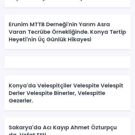
Erunim MTTB Derneği'nin Yarım Asra
Varan Tecrübe Örnekliğinde. Konya Tertip
Heyeti'nin Üç Günlük Hikayesi
Konya'da Velespitçiler Velespite Velespit
Derler Velespite Binerler, Velespitle
Gezerler.
Sakarya'da Acı Kayıp Ahmet Özturpçu
da Vefat Etti