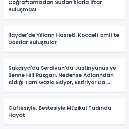
Coğraftamızdan Sudan'lılarla İftar
Buluşması
İlayder'de Yılların Hasreti. Kocaeli Izmit'te
Dostlar Buluştular
Sakarya'da Serdivan'da Jüstinyanus ve
Benne Hıll Rüzgarı. Nedense Adlarından
Aldığı Tam Gazla Esiyor, Estiriyor Da.
Nereye? Tarih Yazma Yerine Tarih
Yapılıyor Da. Neye Hizmet?
Güftesiyle, Bestesiyle Müzikal Tadında
Hayat