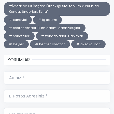
#İktidar ve Bir İstişare Örnekliği Sivil toplum kuruluşları.
Kanaat önderleri. Esnaf
# sanayici
# iş adamı
# ticaret erbabı. Bilim adamı edebiyatçılar
# sanatçılar
# zanaatkarlar. Hanımlar
# beyler
# herifler avratlar
# aksakal karı
YORUMLAR
Adınız *
E-Posta Adresiniz *