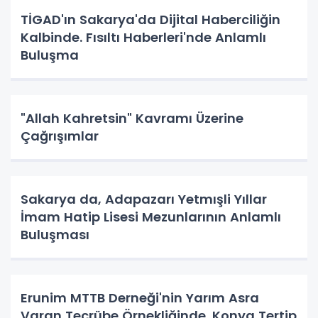
TİGAD'ın Sakarya'da Dijital Haberciliğin
Kalbinde. Fısıltı Haberleri'nde Anlamlı
Buluşma
"Allah Kahretsin" Kavramı Üzerine
Çağrışımlar
Sakarya da, Adapazarı Yetmışli Yıllar
İmam Hatip Lisesi Mezunlarının Anlamlı
Buluşması
Erunim MTTB Derneği'nin Yarım Asra
Varan Tecrübe Örnekliğinde. Konya Tertip