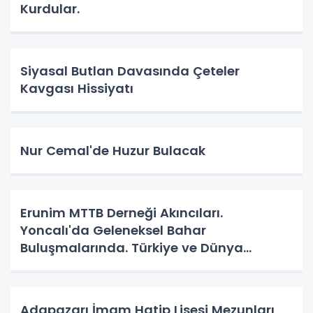
Kurdular.
Siyasal Butlan Davasında Çeteler
Kavgası Hissiyatı
Nur Cemal'de Huzur Bulacak
Erunim MTTB Derneği Akıncıları.
Yoncalı'da Geleneksel Bahar
Buluşmalarında. Türkiye ve Dünya
Gündemini Masaya Yatırdılar.
Adapazarı İmam Hatip Lisesi Mezunları