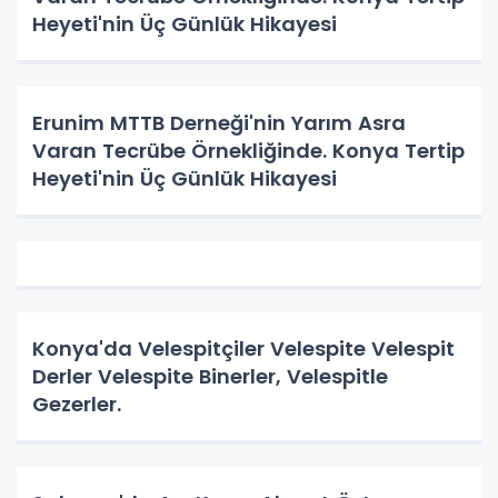
Heyeti'nin Üç Günlük Hikayesi
Erunim MTTB Derneği'nin Yarım Asra
Varan Tecrübe Örnekliğinde. Konya Tertip
Heyeti'nin Üç Günlük Hikayesi
Konya'da Velespitçiler Velespite Velespit
Derler Velespite Binerler, Velespitle
Gezerler.