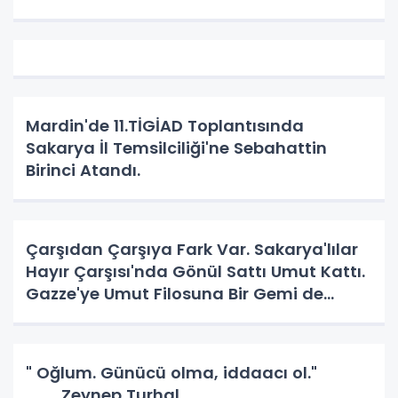
Mardin'de 11.TİGİAD Toplantısında
Sakarya İl Temsilciliği'ne Sebahattin
Birinci Atandı.
Çarşıdan Çarşıya Fark Var. Sakarya'lılar
Hayır Çarşısı'nda Gönül Sattı Umut Kattı.
Gazze'ye Umut Filosuna Bir Gemi de
Sakarya'lı. YAPAR MI? YAPAR.
" Oğlum. Günücü olma, iddaacı ol."
Zeynep Turhal