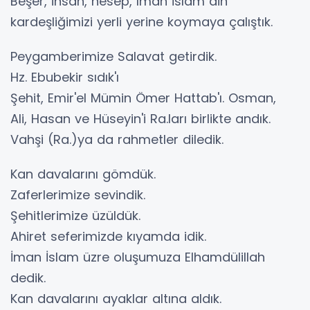
Beşer, insan, nesep, ıman İslam din
kardeşliğimizi yerli yerine koymaya çalıştık.
Peygamberimize Salavat getirdik.
Hz. Ebubekir sıdık'ı
Şehit, Emir'el Mümin Ömer Hattab'ı. Osman,
Ali, Hasan ve Hüseyin'i Ra.ları birlikte andık.
Vahşi (Ra.)ya da rahmetler diledik.
Kan davalarını gömdük.
Zaferlerimize sevindik.
Şehitlerimize üzüldük.
Ahiret seferimizde kıyamda idik.
İman İslam üzre oluşumuza Elhamdülillah
dedik.
Kan davalarını ayaklar altına aldık.