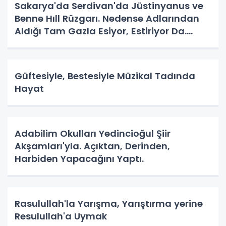
Sakarya'da Serdivan'da Jüstinyanus ve
Benne Hıll Rüzgarı. Nedense Adlarından
Aldığı Tam Gazla Esiyor, Estiriyor Da.
Nereye? Tarih Yazma Yerine Tarih
Yapılıyor Da. Neye Hizmet?
Güftesiyle, Bestesiyle Müzikal Tadında
Hayat
Adabilim Okulları Yedincioğul Şiir
Akşamları'yla. Açıktan, Derinden,
Harbiden Yapacağını Yaptı.
Rasulullah'la Yarışma, Yarıştırma yerine
Resulullah'a Uymak