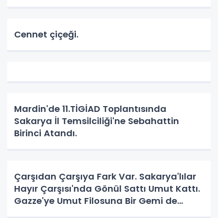
Cennet çiçeği.
Mardin'de 11.TİGİAD Toplantısında
Sakarya İl Temsilciliği'ne Sebahattin
Birinci Atandı.
Çarşıdan Çarşıya Fark Var. Sakarya'lılar
Hayır Çarşısı'nda Gönül Sattı Umut Kattı.
Gazze'ye Umut Filosuna Bir Gemi de
Sakarya'lı. YAPAR MI? YAPAR.