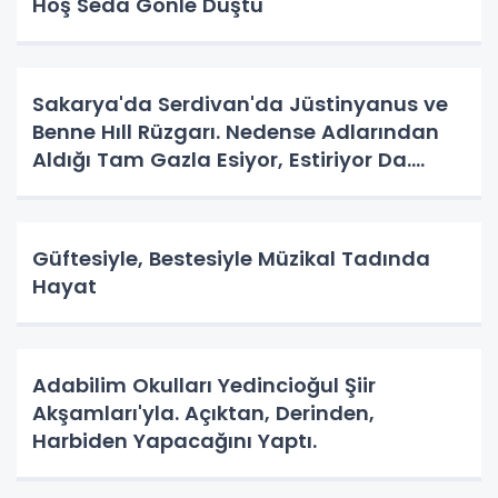
Hoş Seda Gönle Düştü
Sakarya'da Serdivan'da Jüstinyanus ve
Benne Hıll Rüzgarı. Nedense Adlarından
Aldığı Tam Gazla Esiyor, Estiriyor Da.
Nereye? Tarih Yazma Yerine Tarih
Yapılıyor Da. Neye Hizmet?
Güftesiyle, Bestesiyle Müzikal Tadında
Hayat
Adabilim Okulları Yedincioğul Şiir
Akşamları'yla. Açıktan, Derinden,
Harbiden Yapacağını Yaptı.