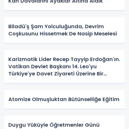
Kan Davalarını Ayaklar Altına Aldık
Biladü'ş Şam Yolculuğunda, Devrim
Coşkusunu Hissetmek De Nasip Meselesi
Karizmatik Lider Recep Tayyip Erdoğan'ın.
Vatikan Devlet Başkanı 14. Leo'yu
Türkiye'ye Davet Ziyareti Üzerine Bir
Vatandaş Algısı
Atomize Olmuşluktan Bütünselliğe Eğitim
Duygu Yüküyle Öğretmenler Günü