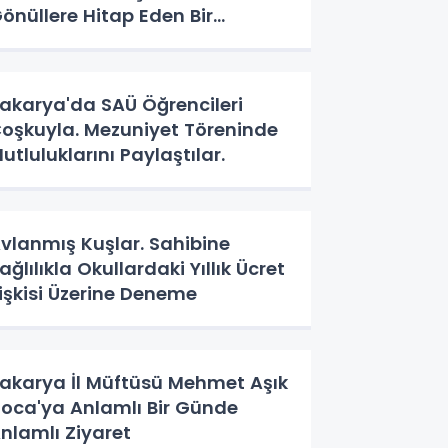
önüllere Hitap Eden Bir
aşlangıç Yaptı
akarya'da SAÜ Öğrencileri
oşkuyla. Mezuniyet Töreninde
utluluklarını Paylaştılar.
vlanmış Kuşlar. Sahibine
ağlılıkla Okullardaki Yıllık Ücret
lişkisi Üzerine Deneme
akarya İl Müftüsü Mehmet Aşık
oca'ya Anlamlı Bir Günde
nlamlı Ziyaret