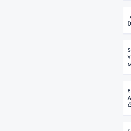
"
Ü
S
Y
M
E
A
Ö
H