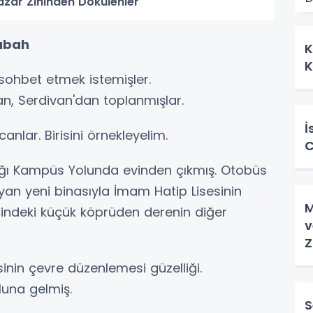
azar Zihinden Dökülenler
Sabah
K
K
sohbet etmek istemişler.
an, Serdivan'dan toplanmışlar.
İ
canlar. Birisini örnekleyelim.
C
ığı Kampüs Yolunda evinden çıkmış. Otobüs
şıyan yeni binasıyla İmam Hatip Lisesinin
M
çindeki küçük köprüden derenin diğer
v
Z
esinin çevre düzenlemesi güzelliği.
oluna gelmiş.
S