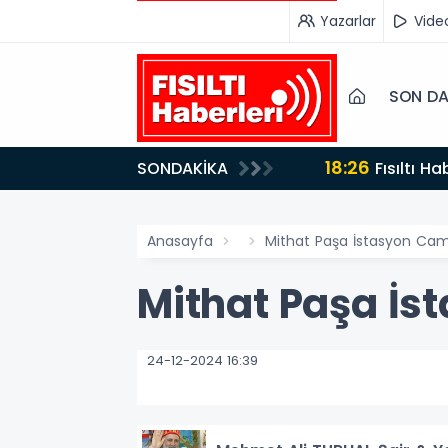
Yazarlar
Vide
SON DA
18:26
SONDAKİKA
Fısıltı Haberleri Iğdır Tanıtımları Devam Ediyor: Türkiye’nin Doğu Kapısı Iğdır’ın Saklı Cennetleri
Keşfedilmeyi Be
Anasayfa
Mithat Paşa İstasyon Cam
Mithat Paşa İs
24-12-2024 16:39