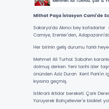
Mehmet Ali TURHAL Şair & Y
Mithat Paşa İstasyon Cami'de 
Sakarya'da Akıncı bey kafadarlar 
Camiye, Erenler'den, Adapazarın'd
Her birinin geliş durumu farklı heye
Mehmet Ali Turhal. Sabahın karanl
dolmuş derken. Yeni tarihi izler ta
önünden Aziz Duran Kent Park'ın i
kıyısına geçmiş.
İstikrarlı iktidar bereketi. Çark Der
Yürüyerek Bahçelievler'e bisiklet y