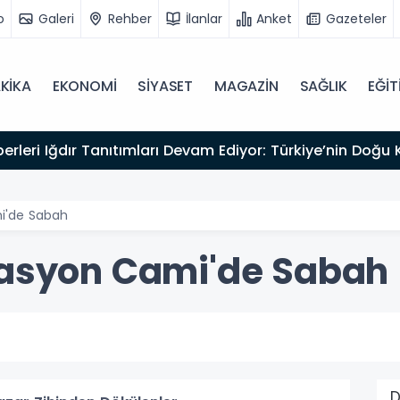
o
Galeri
Rehber
İlanlar
Anket
Gazeteler
KİKA
EKONOMİ
SİYASET
MAGAZİN
SAĞLIK
EĞİT
kliyor
i'de Sabah
tasyon Cami'de Sabah
D