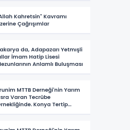
Allah Kahretsin" Kavramı
zerine Çağrışımlar
akarya da, Adapazarı Yetmışli
ıllar İmam Hatip Lisesi
ezunlarının Anlamlı Buluşması
runim MTTB Derneği'nin Yarım
sra Varan Tecrübe
rnekliğinde. Konya Tertip
eyeti'nin Üç Günlük Hikayesi