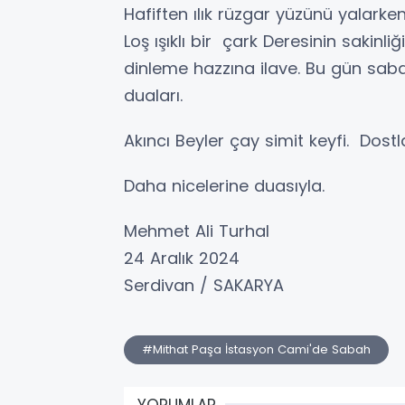
Hafiften ılık rüzgar yüzünü yalarken
Loş ışıklı bir çark Deresinin sakinli
dinleme hazzına ilave. Bu gün sab
duaları.
Akıncı Beyler çay simit keyfi. Dostl
Daha nicelerine duasıyla.
Mehmet Ali Turhal
24 Aralık 2024
Serdivan / SAKARYA
#Mithat Paşa İstasyon Cami'de Sabah