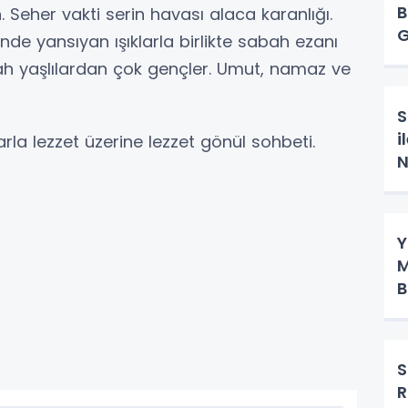
B
. Seher vakti serin havası alaca karanlığı.
G
ğinde yansıyan ışıklarla birlikte sabah ezanı
ah yaşlılardan çok gençler. Umut, namaz ve
S
i
arla lezzet üzerine lezzet gönül sohbeti.
N
Y
M
B
S
R