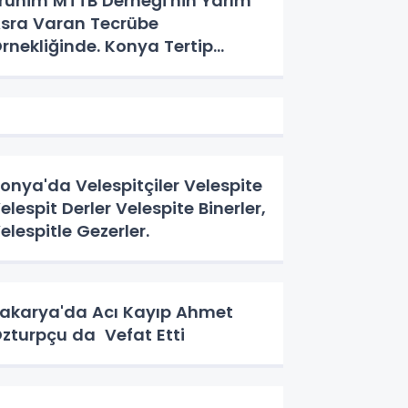
runim MTTB Derneği'nin Yarım
sra Varan Tecrübe
rnekliğinde. Konya Tertip
eyeti'nin Üç Günlük Hikayesi
onya'da Velespitçiler Velespite
elespit Derler Velespite Binerler,
elespitle Gezerler.
akarya'da Acı Kayıp Ahmet
zturpçu da Vefat Etti