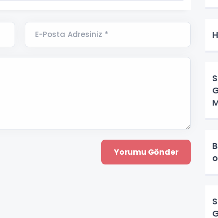
H
E-Posta Adresiniz *
S
G
M
B
o
S
G