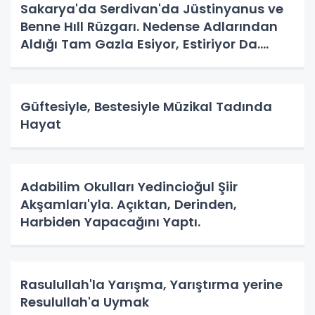
Sakarya'da Serdivan'da Jüstinyanus ve
Benne Hıll Rüzgarı. Nedense Adlarından
Aldığı Tam Gazla Esiyor, Estiriyor Da.
Nereye? Tarih Yazma Yerine Tarih
Yapılıyor Da. Neye Hizmet?
Güftesiyle, Bestesiyle Müzikal Tadında
Hayat
Adabilim Okulları Yedincioğul Şiir
Akşamları'yla. Açıktan, Derinden,
Harbiden Yapacağını Yaptı.
Rasulullah'la Yarışma, Yarıştırma yerine
Resulullah'a Uymak