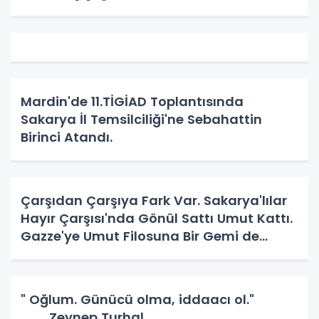
Mardin'de 11.TİGİAD Toplantısında
Sakarya İl Temsilciliği'ne Sebahattin
Birinci Atandı.
Çarşıdan Çarşıya Fark Var. Sakarya'lılar
Hayır Çarşısı'nda Gönül Sattı Umut Kattı.
Gazze'ye Umut Filosuna Bir Gemi de
Sakarya'lı. YAPAR MI? YAPAR.
" Oğlum. Günücü olma, iddaacı ol."
Zeynep Turhal