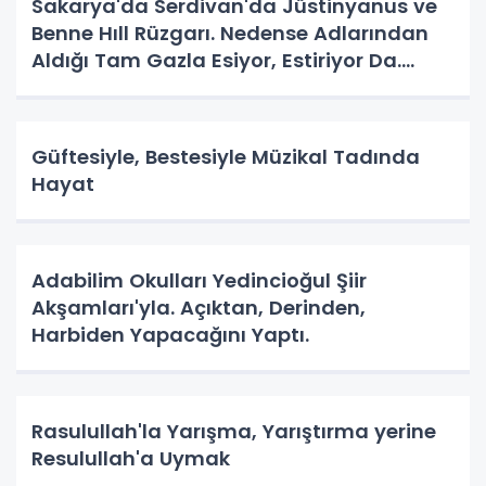
Sakarya'da Serdivan'da Jüstinyanus ve
Benne Hıll Rüzgarı. Nedense Adlarından
Aldığı Tam Gazla Esiyor, Estiriyor Da.
Nereye? Tarih Yazma Yerine Tarih
Yapılıyor Da. Neye Hizmet?
Güftesiyle, Bestesiyle Müzikal Tadında
Hayat
Adabilim Okulları Yedincioğul Şiir
Akşamları'yla. Açıktan, Derinden,
Harbiden Yapacağını Yaptı.
Rasulullah'la Yarışma, Yarıştırma yerine
Resulullah'a Uymak