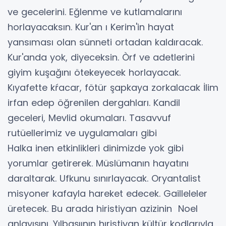
ve gecelerini. Eğlenme ve kutlamalarını
horlayacaksın. Kur'an ı Kerim'in hayat
yansıması olan sünneti ortadan kaldıracak.
Kur'anda yok, diyeceksin. Òrf ve adetlerini
giyim kuşağını ötekeyecek horlayacak.
Kıyafette kŕacar, fötür şapkaya zorkalacak İlim
irfan edep öğrenilen dergahları. Kandil
geceleri, Mevlid okumaları. Tasavvuf
rutüellerimiz ve uygulamaları gibi
Halka inen etkinlikleri dinimizde yok gibi
yorumlar getirerek. Müslümanın hayatını
daraltarak. Ufkunu sınırlayacak. Oryantalist
misyoner kafayla hareket edecek. Gailleleler
üretecek. Bu arada hiristiyan azizinin Noel
anlayışını. Yılbaşıının hıristiyan kültür kodlarıyla