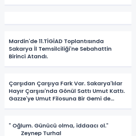
Mardin'de 11.TİGİAD Toplantısında
Sakarya İl Temsilciliği'ne Sebahattin
Birinci Atandı.
Çarşıdan Çarşıya Fark Var. Sakarya'lılar
Hayır Çarşısı'nda Gönül Sattı Umut Kattı.
Gazze'ye Umut Filosuna Bir Gemi de
Sakarya'lı. YAPAR MI? YAPAR.
" Oğlum. Günücü olma, iddaacı ol."
Zeynep Turhal