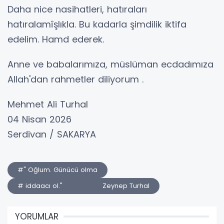
Daha nice nasihatleri, hatıraları
hatıralamîşlıkla. Bu kadarla şimdilik iktifa
edelim. Hamd ederek.
Anne ve babalarımıza, müslüman ecdadımıza
Allah'dan rahmetler diliyorum .
Mehmet Ali Turhal
04 Nisan 2026
Serdivan / SAKARYA
#" Oğlum. Günücü olma
# iddaacı ol." Zeynep Turhal
YORUMLAR