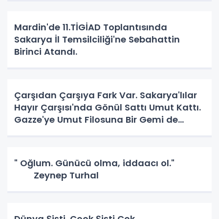
Mardin'de 11.TİGİAD Toplantısında
Sakarya İl Temsilciliği'ne Sebahattin
Birinci Atandı.
Çarşıdan Çarşıya Fark Var. Sakarya'lılar
Hayır Çarşısı'nda Gönül Sattı Umut Kattı.
Gazze'ye Umut Filosuna Bir Gemi de
Sakarya'lı. YAPAR MI? YAPAR.
" Oğlum. Günücü olma, iddaacı ol."
Zeynep Turhal
Dünya Şişti. Çook Şişti Çok