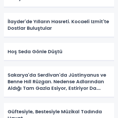
İlayder'de Yılların Hasreti. Kocaeli Izmit'te
Dostlar Buluştular
Hoş Seda Gönle Düştü
Sakarya'da Serdivan'da Jüstinyanus ve
Benne Hıll Rüzgarı. Nedense Adlarından
Aldığı Tam Gazla Esiyor, Estiriyor Da.
Nereye? Tarih Yazma Yerine Tarih
Yapılıyor Da. Neye Hizmet?
Güftesiyle, Bestesiyle Müzikal Tadında