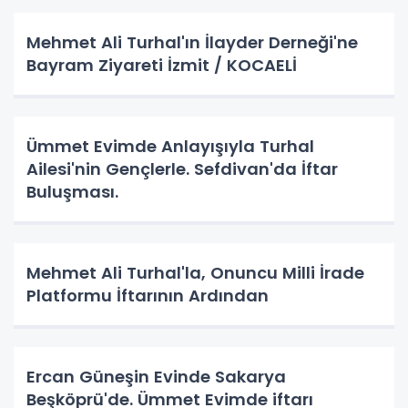
Mehmet Ali Turhal'ın İlayder Derneği'ne
Bayram Ziyareti İzmit / KOCAELİ
Ümmet Evimde Anlayışıyla Turhal
Ailesi'nin Gençlerle. Sefdivan'da İftar
Buluşması.
Mehmet Ali Turhal'la, Onuncu Milli İrade
Platformu İftarının Ardından
Ercan Güneşin Evinde Sakarya
Beşköprü'de. Ümmet Evimde iftarı