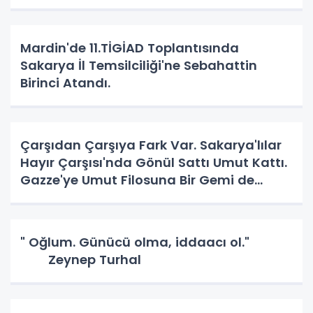
Mardin'de 11.TİGİAD Toplantısında
Sakarya İl Temsilciliği'ne Sebahattin
Birinci Atandı.
Çarşıdan Çarşıya Fark Var. Sakarya'lılar
Hayır Çarşısı'nda Gönül Sattı Umut Kattı.
Gazze'ye Umut Filosuna Bir Gemi de
Sakarya'lı. YAPAR MI? YAPAR.
" Oğlum. Günücü olma, iddaacı ol."
Zeynep Turhal