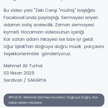
Bu video yani "Zeki Canşi "müthiş" başlığıla
Facebook'unda paylaştığı. Sermayesi eriyen
adamın satış acelecilik. Zaman sermayesi
kıymeti. Hocamızın videosunun içeriği.
Kar satan adam hikayesi ise bize iyi geldi.
Uğur Işılak'tan doğruya doğru müzik parçasını
teşekkürlerimizle gönderiyoruz.
Mehmet Ali Turhal
03 Nisan 2025
Serdivan / SAKARYA
#Prof Dr. Mehmet Görmez hocamız. Doğruya Doğru. Kar
satan adam hikayesi