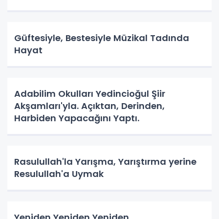
Nereye? Tarih Yazma Yerine Tarih
Yapılıyor Da. Neye Hizmet?
Güftesiyle, Bestesiyle Müzikal Tadında
Hayat
Adabilim Okulları Yedincioğul Şiir
Akşamları'yla. Açıktan, Derinden,
Harbiden Yapacağını Yaptı.
Rasulullah'la Yarışma, Yarıştırma yerine
Resulullah'a Uymak
Yeniden Yeniden Yeniden