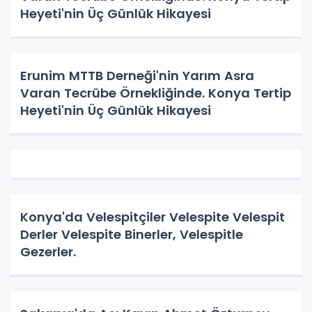
Heyeti'nin Üç Günlük Hikayesi
Erunim MTTB Derneği'nin Yarım Asra
Varan Tecrübe Örnekliğinde. Konya Tertip
Heyeti'nin Üç Günlük Hikayesi
Konya'da Velespitçiler Velespite Velespit
Derler Velespite Binerler, Velespitle
Gezerler.