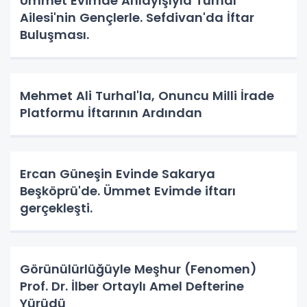
Ümmet Evimde Anlayışıyla Turhal
Ailesi'nin Gençlerle. Sefdivan'da İftar
Buluşması.
Mehmet Ali Turhal'la, Onuncu Milli İrade
Platformu İftarının Ardından
Ercan Güneşin Evinde Sakarya
Beşköprü'de. Ümmet Evimde iftarı
gerçekleşti.
Görünülürlüğüyle Meşhur (Fenomen)
Prof. Dr. İlber Ortaylı Amel Defterine
Yürüdü