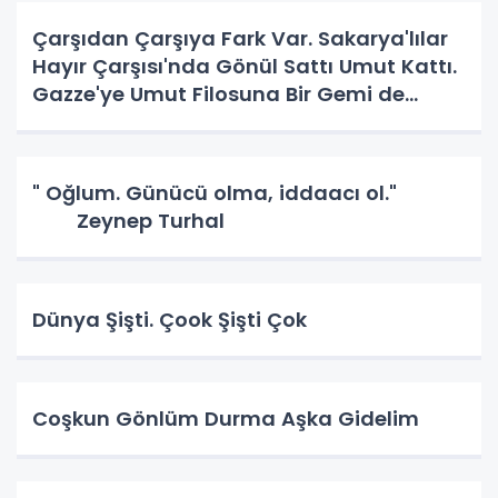
Çarşıdan Çarşıya Fark Var. Sakarya'lılar
Hayır Çarşısı'nda Gönül Sattı Umut Kattı.
Gazze'ye Umut Filosuna Bir Gemi de
Sakarya'lı. YAPAR MI? YAPAR.
" Oğlum. Günücü olma, iddaacı ol."
Zeynep Turhal
Dünya Şişti. Çook Şişti Çok
Coşkun Gönlüm Durma Aşka Gidelim