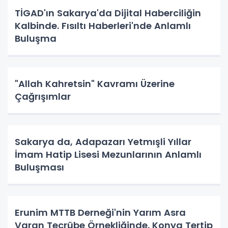
TİGAD'ın Sakarya'da Dijital Haberciliğin
Kalbinde. Fısıltı Haberleri'nde Anlamlı
Buluşma
"Allah Kahretsin" Kavramı Üzerine
Çağrışımlar
Sakarya da, Adapazarı Yetmışli Yıllar
İmam Hatip Lisesi Mezunlarının Anlamlı
Buluşması
Erunim MTTB Derneği'nin Yarım Asra
Varan Tecrübe Örnekliğinde. Konya Tertip