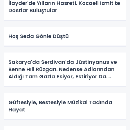
İlayder'de Yılların Hasreti. Kocaeli Izmit'te
Dostlar Buluştular
Hoş Seda Gönle Düştü
Sakarya'da Serdivan'da Jüstinyanus ve
Benne Hıll Rüzgarı. Nedense Adlarından
Aldığı Tam Gazla Esiyor, Estiriyor Da.
Nereye? Tarih Yazma Yerine Tarih
Yapılıyor Da. Neye Hizmet?
Güftesiyle, Bestesiyle Müzikal Tadında
Hayat