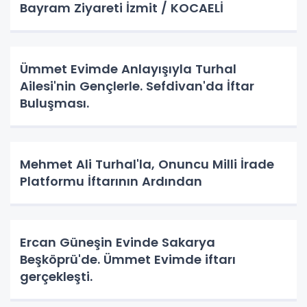
Bayram Ziyareti İzmit / KOCAELİ
Ümmet Evimde Anlayışıyla Turhal
Ailesi'nin Gençlerle. Sefdivan'da İftar
Buluşması.
Mehmet Ali Turhal'la, Onuncu Milli İrade
Platformu İftarının Ardından
Ercan Güneşin Evinde Sakarya
Beşköprü'de. Ümmet Evimde iftarı
gerçekleşti.