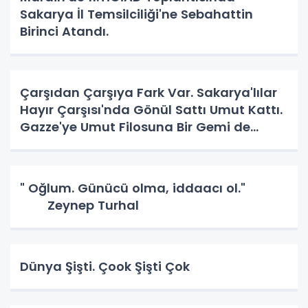
Sakarya İl Temsilciliği'ne Sebahattin
Birinci Atandı.
Çarşıdan Çarşıya Fark Var. Sakarya'lılar
Hayır Çarşısı'nda Gönül Sattı Umut Kattı.
Gazze'ye Umut Filosuna Bir Gemi de
Sakarya'lı. YAPAR MI? YAPAR.
" Oğlum. Günücü olma, iddaacı ol."
Zeynep Turhal
Dünya Şişti. Çook Şişti Çok