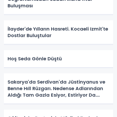
Buluşması
İlayder'de Yılların Hasreti. Kocaeli Izmit'te
Dostlar Buluştular
Hoş Seda Gönle Düştü
Sakarya'da Serdivan'da Jüstinyanus ve
Benne Hıll Rüzgarı. Nedense Adlarından
Aldığı Tam Gazla Esiyor, Estiriyor Da.
Nereye? Tarih Yazma Yerine Tarih
Yapılıyor Da. Neye Hizmet?