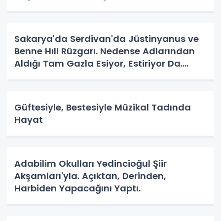
Sakarya'da Serdivan'da Jüstinyanus ve
Benne Hıll Rüzgarı. Nedense Adlarından
Aldığı Tam Gazla Esiyor, Estiriyor Da.
Nereye? Tarih Yazma Yerine Tarih
Yapılıyor Da. Neye Hizmet?
Güftesiyle, Bestesiyle Müzikal Tadında
Hayat
Adabilim Okulları Yedincioğul Şiir
Akşamları'yla. Açıktan, Derinden,
Harbiden Yapacağını Yaptı.