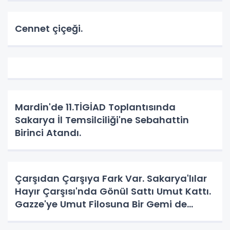
Cennet çiçeği.
Mardin'de 11.TİGİAD Toplantısında
Sakarya İl Temsilciliği'ne Sebahattin
Birinci Atandı.
Çarşıdan Çarşıya Fark Var. Sakarya'lılar
Hayır Çarşısı'nda Gönül Sattı Umut Kattı.
Gazze'ye Umut Filosuna Bir Gemi de
Sakarya'lı. YAPAR MI? YAPAR.