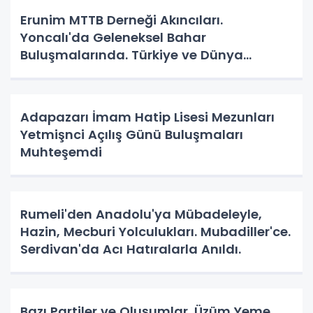
Erunim MTTB Derneği Akıncıları.
Yoncalı'da Geleneksel Bahar
Buluşmalarında. Türkiye ve Dünya
Gündemini Masaya Yatırdılar.
Adapazarı İmam Hatip Lisesi Mezunları
Yetmişnci Açılış Günü Buluşmaları
Muhteşemdi
Rumeli'den Anadolu'ya Mübadeleyle,
Hazin, Mecburi Yolculukları. Mubadiller'ce.
Serdivan'da Acı Hatıralarla Anıldı.
Bazı Partiler ve Oluşumlar. Üzüm Yeme