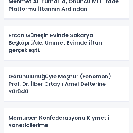
Mehmet Ali Turhal'la, Onuncu Milli İrade
Platformu İftarının Ardından
Ercan Güneşin Evinde Sakarya
Beşköprü'de. Ümmet Evimde iftarı
gerçekleşti.
Görünülürlüğüyle Meşhur (Fenomen)
Prof. Dr. İlber Ortaylı Amel Defterine
Yürüdü
Memursen Konfederasyonu Kıymetli
Yoneticilerime