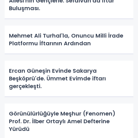
Ailesi'nin Gençlerle. Sefdivan'da İftar
Buluşması.
Mehmet Ali Turhal'la, Onuncu Milli İrade
Platformu İftarının Ardından
Ercan Güneşin Evinde Sakarya
Beşköprü'de. Ümmet Evimde iftarı
gerçekleşti.
Görünülürlüğüyle Meşhur (Fenomen)
Prof. Dr. İlber Ortaylı Amel Defterine
Yürüdü