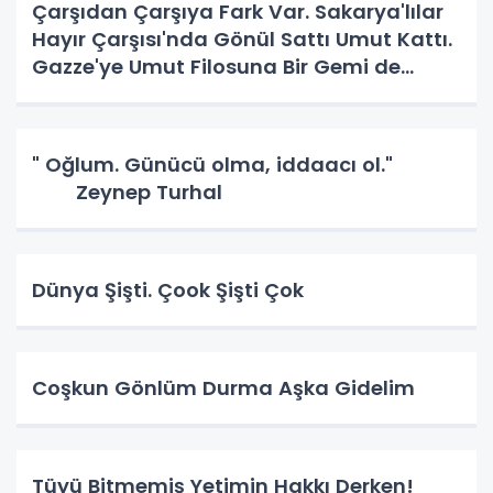
Çarşıdan Çarşıya Fark Var. Sakarya'lılar
Hayır Çarşısı'nda Gönül Sattı Umut Kattı.
Gazze'ye Umut Filosuna Bir Gemi de
Sakarya'lı. YAPAR MI? YAPAR.
" Oğlum. Günücü olma, iddaacı ol."
Zeynep Turhal
Dünya Şişti. Çook Şişti Çok
Coşkun Gönlüm Durma Aşka Gidelim
Tüyü Bitmemiş Yetimin Hakkı Derken!