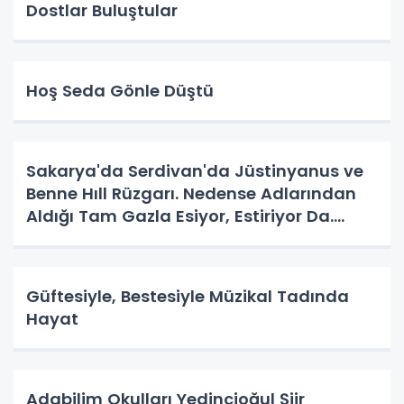
Dostlar Buluştular
Hoş Seda Gönle Düştü
Sakarya'da Serdivan'da Jüstinyanus ve
Benne Hıll Rüzgarı. Nedense Adlarından
Aldığı Tam Gazla Esiyor, Estiriyor Da.
Nereye? Tarih Yazma Yerine Tarih
Yapılıyor Da. Neye Hizmet?
Güftesiyle, Bestesiyle Müzikal Tadında
Hayat
Adabilim Okulları Yedincioğul Şiir