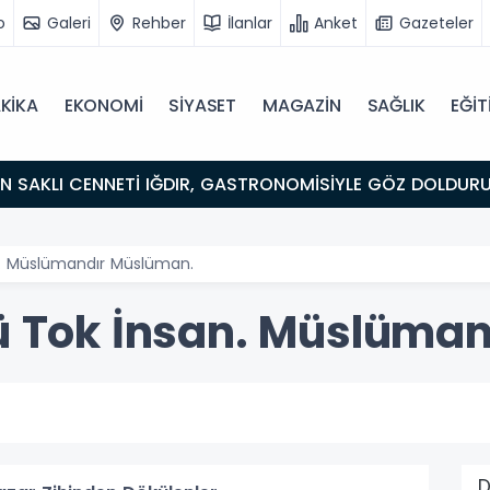
o
Galeri
Rehber
İlanlar
Anket
Gazeteler
KİKA
EKONOMİ
SİYASET
MAGAZİN
SAĞLIK
EĞİT
ULUŞMA NOKTASI
an. Müslümandır Müslüman.
zü Tok İnsan. Müslüma
D