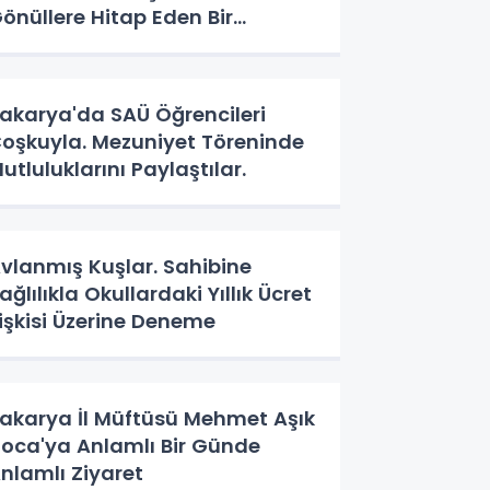
önüllere Hitap Eden Bir
aşlangıç Yaptı
akarya'da SAÜ Öğrencileri
oşkuyla. Mezuniyet Töreninde
utluluklarını Paylaştılar.
vlanmış Kuşlar. Sahibine
ağlılıkla Okullardaki Yıllık Ücret
lişkisi Üzerine Deneme
akarya İl Müftüsü Mehmet Aşık
oca'ya Anlamlı Bir Günde
nlamlı Ziyaret