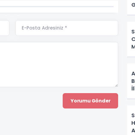
G
B
E-Posta Adresiniz *
S
C
M
A
B
İ
S
H
A