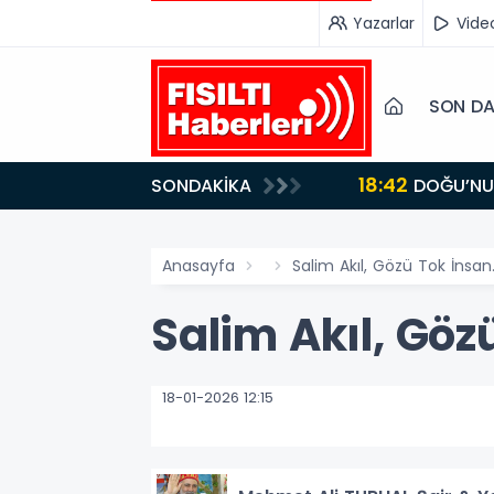
Yazarlar
Vide
SON DA
18:42
SONDAKİKA
DOĞU’NUN SAKLI CENNETİ IĞDIR, GASTRONOMİSİYLE GÖZ DOLDURUYOR: KAFKAS VE ANADOLU
KÜLTÜRÜNÜN B
Anasayfa
Salim Akıl, Gözü Tok İns
Salim Akıl, Gö
18-01-2026 12:15