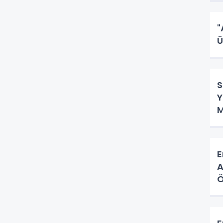
"
Ü
S
Y
M
E
A
Ö
H