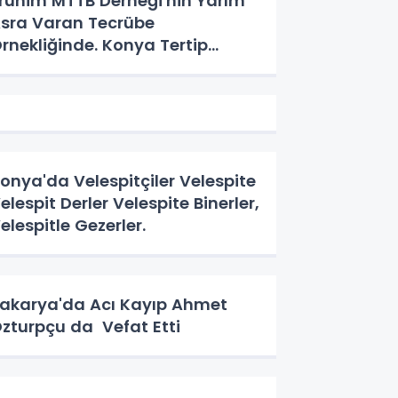
runim MTTB Derneği'nin Yarım
sra Varan Tecrübe
rnekliğinde. Konya Tertip
eyeti'nin Üç Günlük Hikayesi
onya'da Velespitçiler Velespite
elespit Derler Velespite Binerler,
elespitle Gezerler.
akarya'da Acı Kayıp Ahmet
zturpçu da Vefat Etti