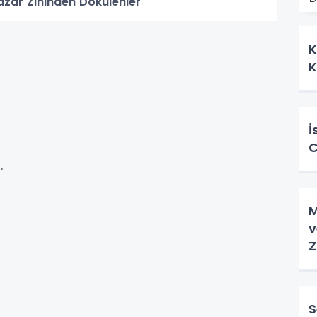
azar Zihinden Dökülenler
K
K
İ
C
.
M
v
Z
S