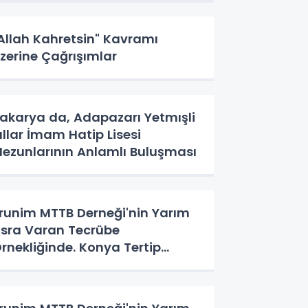
Allah Kahretsin" Kavramı
zerine Çağrışımlar
akarya da, Adapazarı Yetmışli
ıllar İmam Hatip Lisesi
ezunlarının Anlamlı Buluşması
runim MTTB Derneği'nin Yarım
sra Varan Tecrübe
rnekliğinde. Konya Tertip
eyeti'nin Üç Günlük Hikayesi