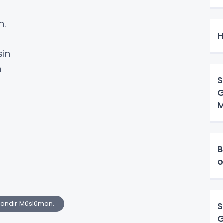
in.
H
sin
n
S
G
M
B
o
mandır Müslüman.
S
G