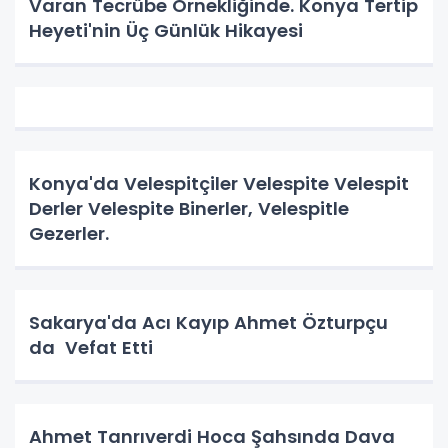
Varan Tecrübe Örnekliğinde. Konya Tertip
Heyeti'nin Üç Günlük Hikayesi
Konya'da Velespitçiler Velespite Velespit
Derler Velespite Binerler, Velespitle
Gezerler.
Sakarya'da Acı Kayıp Ahmet Özturpçu
da Vefat Etti
Ahmet Tanrıverdi Hoca Şahsında Dava