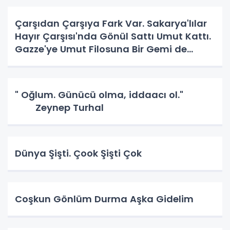
Çarşıdan Çarşıya Fark Var. Sakarya'lılar
Hayır Çarşısı'nda Gönül Sattı Umut Kattı.
Gazze'ye Umut Filosuna Bir Gemi de
Sakarya'lı. YAPAR MI? YAPAR.
" Oğlum. Günücü olma, iddaacı ol."
Zeynep Turhal
Dünya Şişti. Çook Şişti Çok
Coşkun Gönlüm Durma Aşka Gidelim