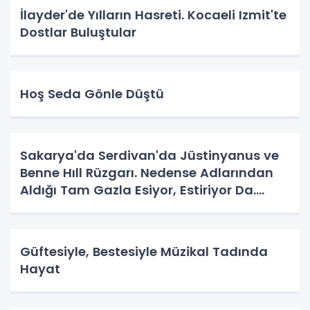
İlayder'de Yılların Hasreti. Kocaeli Izmit'te
Dostlar Buluştular
Hoş Seda Gönle Düştü
Sakarya'da Serdivan'da Jüstinyanus ve
Benne Hıll Rüzgarı. Nedense Adlarından
Aldığı Tam Gazla Esiyor, Estiriyor Da.
Nereye? Tarih Yazma Yerine Tarih
Yapılıyor Da. Neye Hizmet?
Güftesiyle, Bestesiyle Müzikal Tadında
Hayat