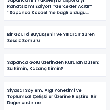
Sapanca’nın Yükselişi Diaspora’yı
Rahatsız mı Ediyor! ‘’Gerçekler Acıtır’’
‘’Sapanca Kocaeli’ne bağlı olduğu
dönemde Altın Çağını Yaşamıştır!”
Bir Göl, İki Büyükşehir ve Yıllardır Süren
Sessiz Sömürü
Sapanca Gölü Üzerinden Kurulan Düzen:
Su Kimin, Kazanç Kimin?
Siyasal Söylem, Algı Yönetimi ve
Toplumsal Çelişkiler Üzerine Eleştirel Bir
Değerlendirme