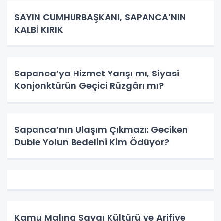
SAYIN CUMHURBAŞKANI, SAPANCA’NIN
KALBİ KIRIK
Sapanca’ya Hizmet Yarışı mı, Siyasi
Konjonktürün Geçici Rüzgârı mı?
Sapanca’nın Ulaşım Çıkmazı: Geciken
Duble Yolun Bedelini Kim Ödüyor?
Kamu Malına Saygı Kültürü ve Arifiye