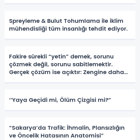
Spreyleme & Bulut Tohumlama ile iklim
mühendisliği tüm insanlığı tehdit ediyor.
Fakire sürekli “yetin” demek, sorunu
çözmek değil, sorunu sabitlemektir.
Gerçek çözüm ise açıktır: Zengine daha
az tüketmeyi ve daha çok paylaşmayı
öğretmek.
‘’Yaya Geçidi mi, Ölüm Çizgisi mi?”
“Sakarya’da Trafik: İhmalin, Plansızlığın
ve Öncelik Hatasının Anatomisi”