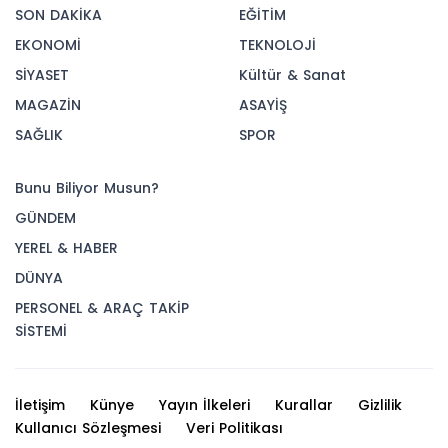
SON DAKİKA
EĞİTİM
EKONOMİ
TEKNOLOJİ
SİYASET
Kültür & Sanat
MAGAZİN
ASAYİŞ
SAĞLIK
SPOR
Bunu Biliyor Musun?
GÜNDEM
YEREL & HABER
DÜNYA
PERSONEL & ARAÇ TAKİP
SİSTEMİ
İletişim
Künye
Yayın İlkeleri
Kurallar
Gizlilik
Kullanıcı Sözleşmesi
Veri Politikası