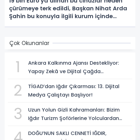
19 bin Euro'ya alınan bu cihazlar neden
çürümeye terk edildi, Başkan Nihat Arda
Şahin bu konuyla ilgili kurum içinde
soruşturma başlatıp suç duyrusunda
bulunacak mı?.
Çok Okunanlar
1
Ankara Kalkınma Ajansı Destekliyor:
Yapay Zekâ ve Dijital Çağda
Dezenformasyonla Mücadele Kapasite
2
TİGAD’dan Iğdır Çıkarması: 13. Dijital
Geliştirme Eğitimi Başlıyor!
Medya Çalıştayı Başlıyor!
3
Uzun Yolun Gizli Kahramanları: Bizim
Iğdır Turizm Şoförlerine Yolculardan
Büyük Teşekkür!
4
DOĞU’NUN SAKLI CENNETİ IĞDIR,