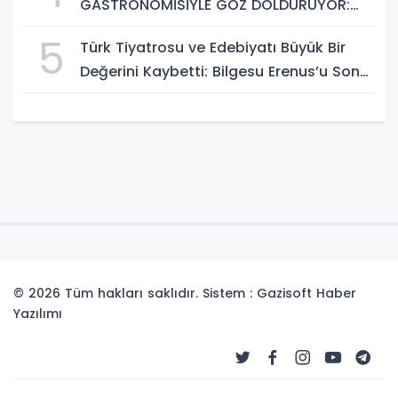
GASTRONOMİSİYLE GÖZ DOLDURUYOR:
KAFKAS VE ANADOLU KÜLTÜRÜNÜN
5
Türk Tiyatrosu ve Edebiyatı Büyük Bir
BULUŞMA NOKTASI
Değerini Kaybetti: Bilgesu Erenus’u Son
Yolculuğuna Uğurluyoruz
© 2026 Tüm hakları saklıdır. Sistem : Gazisoft
Haber
Yazılımı