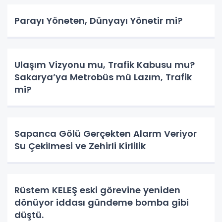
Parayı Yöneten, Dünyayı Yönetir mi?
Ulaşım Vizyonu mu, Trafik Kabusu mu?
Sakarya’ya Metrobüs mü Lazım, Trafik
mi?
Sapanca Gölü Gerçekten Alarm Veriyor
Su Çekilmesi ve Zehirli Kirlilik
Rüstem KELEŞ eski görevine yeniden
dönüyor iddası gündeme bomba gibi
düştü.