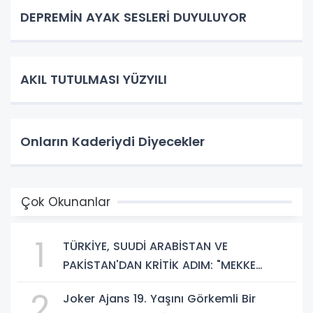
DEPREMİN AYAK SESLERİ DUYULUYOR
AKIL TUTULMASI YÜZYILI
Onların Kaderiydi Diyecekler
Çok Okunanlar
1
TÜRKİYE, SUUDİ ARABİSTAN VE
PAKİSTAN'DAN KRİTİK ADIM: "MEKKE
ORTAK SAVUNMA ANLAŞMASI" İMZALANDI!
2
Joker Ajans 19. Yaşını Görkemli Bir