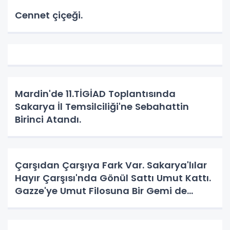
Cennet çiçeği.
Mardin'de 11.TİGİAD Toplantısında
Sakarya İl Temsilciliği'ne Sebahattin
Birinci Atandı.
Çarşıdan Çarşıya Fark Var. Sakarya'lılar
Hayır Çarşısı'nda Gönül Sattı Umut Kattı.
Gazze'ye Umut Filosuna Bir Gemi de
Sakarya'lı. YAPAR MI? YAPAR.