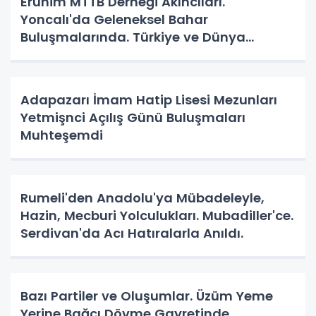
Erunim MTTB Derneği Akıncıları.
Yoncalı'da Geleneksel Bahar
Buluşmalarında. Türkiye ve Dünya
Gündemini Masaya Yatırdılar.
Adapazarı İmam Hatip Lisesi Mezunları
Yetmişnci Açılış Günü Buluşmaları
Muhteşemdi
Rumeli'den Anadolu'ya Mübadeleyle,
Hazin, Mecburi Yolculukları. Mubadiller'ce.
Serdivan'da Acı Hatıralarla Anıldı.
Bazı Partiler ve Oluşumlar. Üzüm Yeme
Yerine Bağcı Dövme Gayretinde.