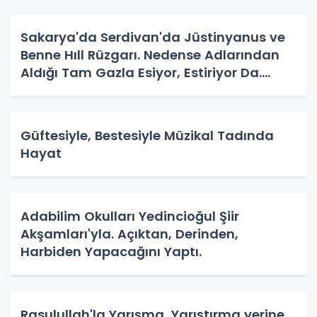
Sakarya'da Serdivan'da Jüstinyanus ve
Benne Hıll Rüzgarı. Nedense Adlarından
Aldığı Tam Gazla Esiyor, Estiriyor Da.
Nereye? Tarih Yazma Yerine Tarih
Yapılıyor Da. Neye Hizmet?
Güftesiyle, Bestesiyle Müzikal Tadında
Hayat
Adabilim Okulları Yedincioğul Şiir
Akşamları'yla. Açıktan, Derinden,
Harbiden Yapacağını Yaptı.
Rasulullah'la Yarışma, Yarıştırma yerine