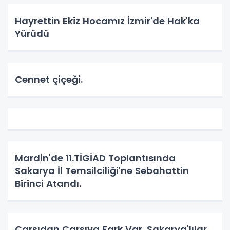
Hayrettin Ekiz Hocamız İzmir'de Hak'ka
Yürüdü
Cennet çiçeği.
Mardin'de 11.TİGİAD Toplantısında
Sakarya İl Temsilciliği'ne Sebahattin
Birinci Atandı.
Çarşıdan Çarşıya Fark Var. Sakarya'lılar