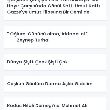
Hayır Çarşısı'nda Gönül Sattı Umut Kattı.
Gazze'ye Umut Filosuna Bir Gemi de
Sakarya'lı. YAPAR MI? YAPAR.
" Oğlum. Günücü olma, iddaacı ol."
Zeynep Turhal
Dünya Şişti. Çook Şişti Çok
Coşkun Gönlüm Durma Aşka Gidelim
Kudüs Hilali Derneği'ne. Mehmet Ali