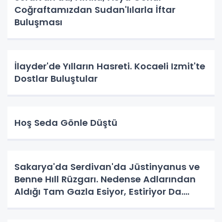
Coğraftamızdan Sudan'lılarla İftar
Buluşması
İlayder'de Yılların Hasreti. Kocaeli Izmit'te
Dostlar Buluştular
Hoş Seda Gönle Düştü
Sakarya'da Serdivan'da Jüstinyanus ve
Benne Hıll Rüzgarı. Nedense Adlarından
Aldığı Tam Gazla Esiyor, Estiriyor Da.
Nereye? Tarih Yazma Yerine Tarih
Yapılıyor Da. Neye Hizmet?