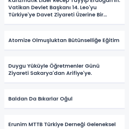
Karizmatik Lider Recep Tayyip Erdoğan'ın.
Vatikan Devlet Başkanı 14. Leo'yu
Türkiye'ye Davet Ziyareti Üzerine Bir
Vatandaş Algısı
Atomize Olmuşluktan Bütünselliğe Eğitim
Duygu Yüküyle Öğretmenler Günü
Ziyareti Sakarya'dan Arifiye'ye.
Baldan Da Bıkarlar Oğul
Erunim MTTB Türkiye Derneği Geleneksel