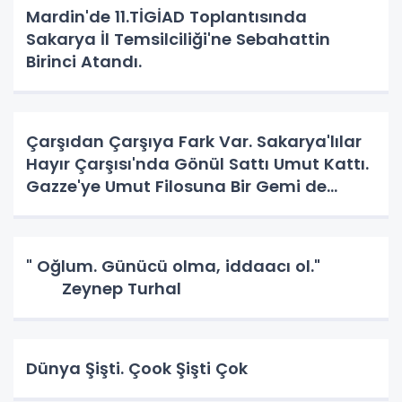
Mardin'de 11.TİGİAD Toplantısında
Sakarya İl Temsilciliği'ne Sebahattin
Birinci Atandı.
Çarşıdan Çarşıya Fark Var. Sakarya'lılar
Hayır Çarşısı'nda Gönül Sattı Umut Kattı.
Gazze'ye Umut Filosuna Bir Gemi de
Sakarya'lı. YAPAR MI? YAPAR.
" Oğlum. Günücü olma, iddaacı ol."
Zeynep Turhal
Dünya Şişti. Çook Şişti Çok