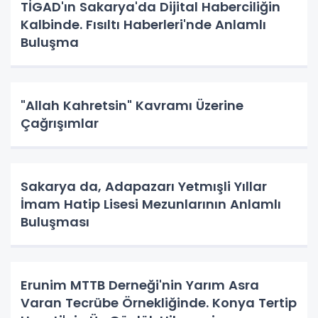
TİGAD'ın Sakarya'da Dijital Haberciliğin
Kalbinde. Fısıltı Haberleri'nde Anlamlı
Buluşma
"Allah Kahretsin" Kavramı Üzerine
Çağrışımlar
Sakarya da, Adapazarı Yetmışli Yıllar
İmam Hatip Lisesi Mezunlarının Anlamlı
Buluşması
Erunim MTTB Derneği'nin Yarım Asra
Varan Tecrübe Örnekliğinde. Konya Tertip