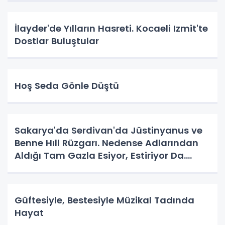
İlayder'de Yılların Hasreti. Kocaeli Izmit'te
Dostlar Buluştular
Hoş Seda Gönle Düştü
Sakarya'da Serdivan'da Jüstinyanus ve
Benne Hıll Rüzgarı. Nedense Adlarından
Aldığı Tam Gazla Esiyor, Estiriyor Da.
Nereye? Tarih Yazma Yerine Tarih
Yapılıyor Da. Neye Hizmet?
Güftesiyle, Bestesiyle Müzikal Tadında
Hayat