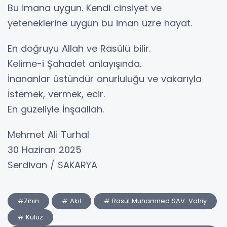
Bu imana uygun. Kendi cinsiyet ve
yeteneklerine uygun bu iman üzre hayat.
En doğruyu Allah ve Rasülü bilir.
Kelime-i Şahadet anlayışında.
İnananlar üstündür onurluluğu ve vakarıyla
İstemek, vermek, ecir.
En güzeliyle İnşaallah.
Mehmet Ali Turhal
30 Haziran 2025
Serdivan / SAKARYA
#Zihin
# Akıl
# Rasül Muhamned SAV. Vahiy
# Kuluz