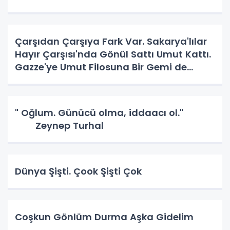
Çarşıdan Çarşıya Fark Var. Sakarya'lılar
Hayır Çarşısı'nda Gönül Sattı Umut Kattı.
Gazze'ye Umut Filosuna Bir Gemi de
Sakarya'lı. YAPAR MI? YAPAR.
" Oğlum. Günücü olma, iddaacı ol."
Zeynep Turhal
Dünya Şişti. Çook Şişti Çok
Coşkun Gönlüm Durma Aşka Gidelim