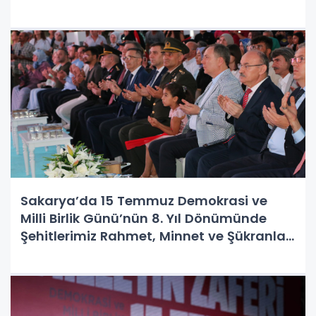
Anadolu Ayağa Kalkacak" temasıyla
7'den 70'e Tek Yürek Oldu
Sakarya’da 15 Temmuz Demokrasi ve
Milli Birlik Günü’nün 8. Yıl Dönümünde
Şehitlerimiz Rahmet, Minnet ve Şükranla
Anıldı