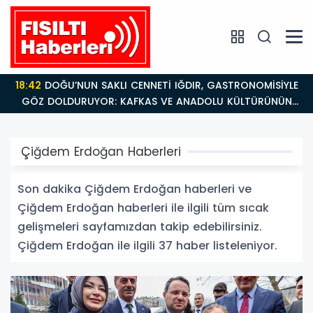
18:26
Fısıltı Haberleri Iğdır Tanıtımları Devam Ediyor:
Türkiye’nin Doğu Kapısı Iğdır’ın Saklı Cennetleri
Keşfedilmeyi Bekliyor
Çiğdem Erdoğan Haberleri
Son dakika Çiğdem Erdoğan haberleri ve
Çiğdem Erdoğan haberleri ile ilgili tüm sıcak
gelişmeleri sayfamızdan takip edebilirsiniz.
Çiğdem Erdoğan ile ilgili 37 haber listeleniyor.