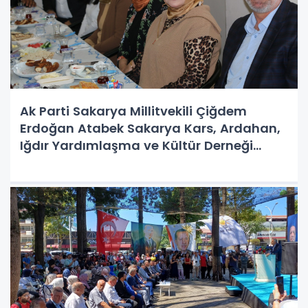
Ak Parti Sakarya Millitvekili Çiğdem
Erdoğan Atabek Sakarya Kars, Ardahan,
Iğdır Yardımlaşma ve Kültür Derneği
(KAİDER) Başkanı Gürsel BALTACI ve
yönetimini dernek binasında ziyaret etti.