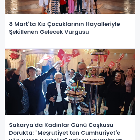
8 Mart'ta Kız Çocuklarının Hayalleriyle
Şekillenen Gelecek Vurgusu
Sakarya'da Kadınlar Günü Coşkusu
Dorukta: "Meşrutiyet'ten Cumhuriyet'e