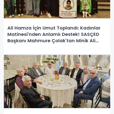
Ali Hamza İçin Umut Toplandı: Kadınlar
Matinesi'nden Anlamlı Destek! SASÇED
Başkanı Mahmure Çolak'tan Minik Ali
Hamza'ya Tam Destek!