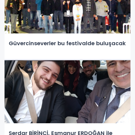
Güvercinseverler bu festivalde buluşacak
Serdar BİRİNCİ, Esmanur ERDOĞAN ile