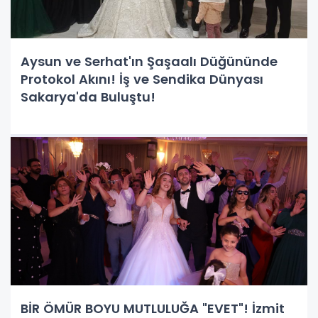
Aysun ve Serhat'ın Şaşaalı Düğününde
Protokol Akını! İş ve Sendika Dünyası
Sakarya'da Buluştu!
BİR ÖMÜR BOYU MUTLULUĞA "EVET"! İzmit