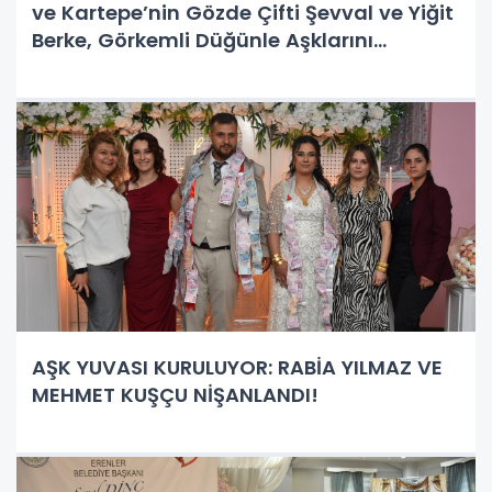
ve Kartepe’nin Gözde Çifti Şevval ve Yiğit
Berke, Görkemli Düğünle Aşklarını
Taçlandırdı!
AŞK YUVASI KURULUYOR: RABİA YILMAZ VE
MEHMET KUŞÇU NİŞANLANDI!