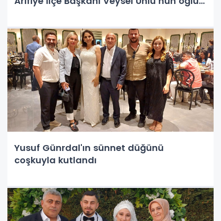
Arifiye İlçe Başkanı Veysel Ünlü’nün oğlu
Emre, Arifiye Hanlı Düğün Salonu'nda
gerçekleşen muhteşem bir törenle dünya
evine girdi.
Yusuf Günrdal'ın sünnet düğünü
coşkuyla kutlandı