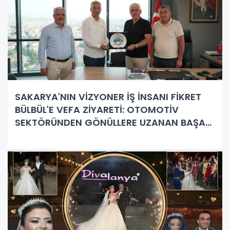
SAKARYA'NIN VİZYONER İŞ İNSANI FİKRET
BÜLBÜL'E VEFA ZİYARETİ: OTOMOTİV
SEKTÖRÜNDEN GÖNÜLLERE UZANAN BAŞARI
HİKAYESİ