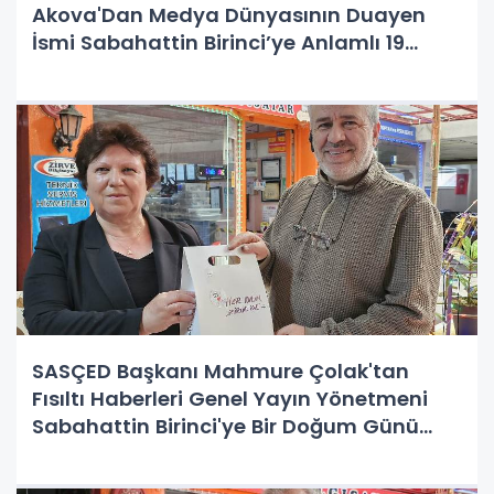
Akova'Dan Medya Dünyasının Duayen
İsmi Sabahattin Birinci’ye Anlamlı 19
Mayıs Sürprizi!
SASÇED Başkanı Mahmure Çolak'tan
Fısıltı Haberleri Genel Yayın Yönetmeni
Sabahattin Birinci'ye Bir Doğum Günü
Sürprizi Daha!