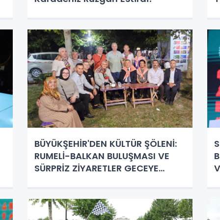
BÜYÜKŞEHİR'DEN KÜLTÜR ŞÖLENİ:
S
RUMELİ-BALKAN BULUŞMASI VE
B
SÜRPRİZ ZİYARETLER GECEYE
V
DAMGA VURDU!