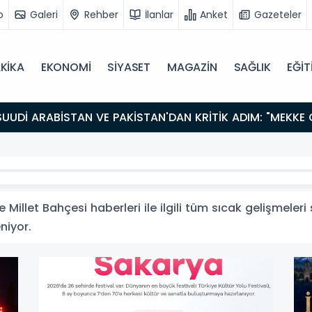
o
Galeri
Rehber
İlanlar
Anket
Gazeteler
KİKA
EKONOMİ
SİYASET
MAGAZİN
SAĞLIK
EĞİT
 Millet Bahçesi haberleri ile ilgili tüm sıcak gelişmeleri
eniyor.