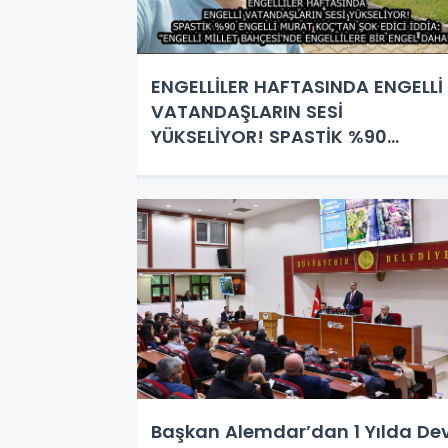
ENGELLİLER HAFTASINDA ENGELLİ
VATANDAŞLARIN SESİ
YÜKSELİYOR! SPASTİK %90
ENGELLİ MURAT KOÇ'TAN ŞOK
EDİCİ İDDİA: "ENGELLİ MİLLET
BAHÇESİ'NDE ENGELLİLERE BİR
ENGEL DAHA!"
Başkan Alemdar’dan 1 Yılda De