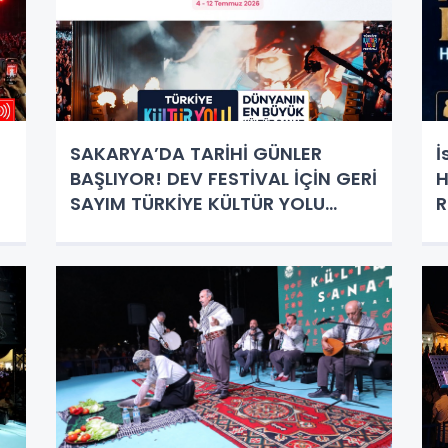
SAKARYA’DA TARİHİ GÜNLER
İ
BAŞLIYOR! DEV FESTİVAL İÇİN GERİ
H
SAYIM TÜRKİYE KÜLTÜR YOLU
R
FESTİVALİ SAKARYA PROGRAMI
AÇIKLANDI! İŞTE MİLLET
BAHÇESİ’Nİ SALLAYACAK DEV
KADRO