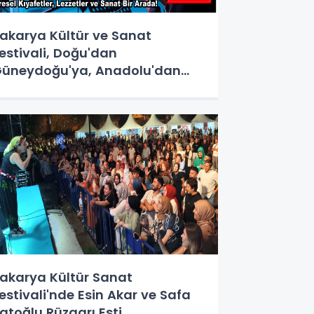
akarya Kültür ve Sanat
estivali, Doğu'dan
üneydoğu'ya, Anadolu'dan
önül Köprüsü Kurdu: Yöresel
ıyafetler, Lezzetler ve Sanat Bir
rada!
akarya Kültür Sanat
estivali'nde Esin Akar ve Safa
atoğlu Rüzgarı Esti