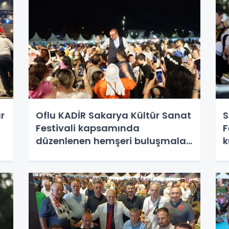
B
r
Oflu KADİR Sakarya Kültür Sanat
S
Festivali kapsamında
Fe
düzenlenen hemşeri buluşmaları
k
Kafkas ve Karadeniz kültürünü
B
Millet Bahçesinde Sakarya'yı
Salladı.