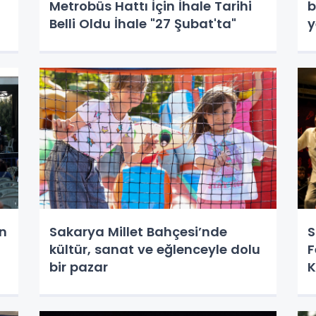
Metrobüs Hattı İçin İhale Tarihi
b
Belli Oldu İhale "27 Şubat'ta"
y
G
a
en
Sakarya Millet Bahçesi’nde
S
kültür, sanat ve eğlenceyle dolu
F
bir pazar
K
Y
Y