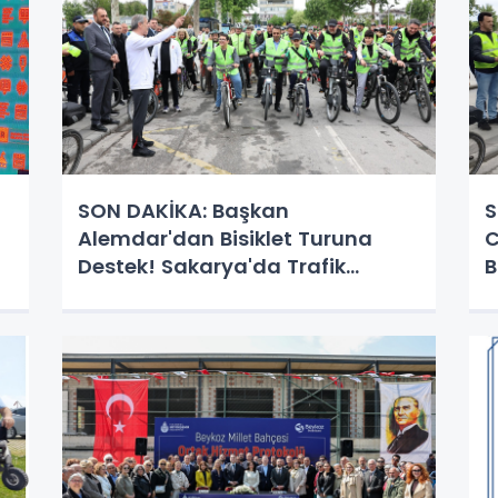
SON DAKİKA: Başkan
S
Alemdar'dan Bisiklet Turuna
C
Destek! Sakarya'da Trafik
B
Haftası Coşkusu!