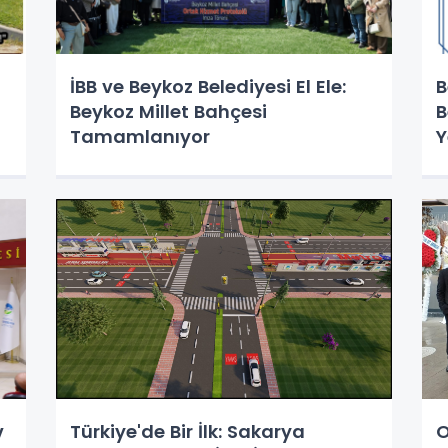
İBB ve Beykoz Belediyesi El Ele:
B
Beykoz Millet Bahçesi
B
Tamamlanıyor
Y
v
Türkiye'de Bir İlk: Sakarya
O