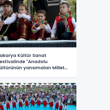
ahçesinde coşturdu
akarya Kültür Sanat
stivalinde "Anadolu
ültürünün yansımaları Millet
ahçesi’nde yaşandı"