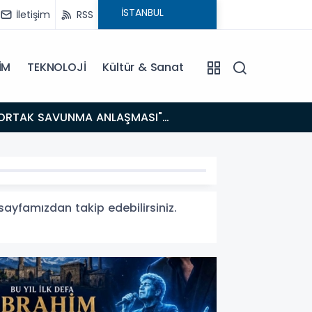
İletişim
RSS
İM
TEKNOLOJİ
Kültür & Sanat
14:21
BAKAN GÜRLEK’TEN TİGAD ÇALIŞTAYINDA Çarpıcı AÇIKLAMALAR: "Pazar Günü Yeni Bir Aydınlığa
Uyanacağız
 sayfamızdan takip edebilirsiniz.