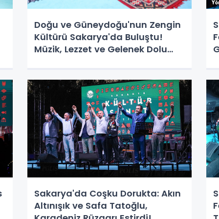
Doğu ve Güneydoğu'nun Zengin
S
Kültürü Sakarya'da Buluştu!
F
Müzik, Lezzet ve Gelenek Dolu
G
Festivalle Unutulmaz Gece!
G
K
A
s
Sakarya'da Coşku Dorukta: Akın
S
Altınışık ve Safa Tatoğlu,
F
Karadeniz Rüzgarı Estirdi!
T