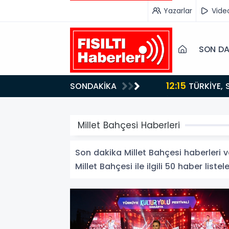
Yazarlar
Vide
SON DA
12:15
SONDAKİKA
ydı!
TÜRKİYE, SUUDİ ARABİSTAN VE PAKİSTAN'DAN KRİTİK ADIM: "MEKKE ORTAK SAVUNMA ANLAŞMASI"
İMZALANDI!
Millet Bahçesi Haberleri
Son dakika Millet Bahçesi haberleri ve
Millet Bahçesi ile ilgili 50 haber listel