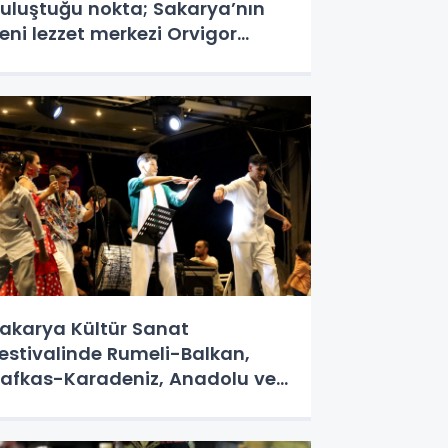
uluştuğu nokta; Sakarya’nın
eni lezzet merkezi Orvigor
roup’un üçüncü şubesi hizmete
çıldı
akarya Kültür Sanat
estivalinde Rumeli-Balkan,
afkas-Karadeniz, Anadolu ve
erel kültür buluşmalarında
erel ve Roman kültürünü Millet