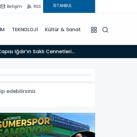
İletişim
RSS
İM
TEKNOLOJİ
Kültür & Sanat
12:33
u Erenus’u Son Yolculuğuna Uğurluyoruz
TİGAD’
p edebilirsiniz.