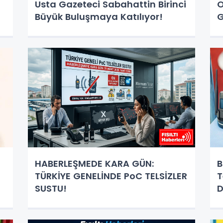
Usta Gazeteci Sabahattin Birinci
O
Büyük Buluşmaya Katılıyor!
G
B
HABERLEŞMEDE KARA GÜN:
B
TÜRKİYE GENELİNDE PoC TELSİZLER
T
SUSTU!
D
Ş