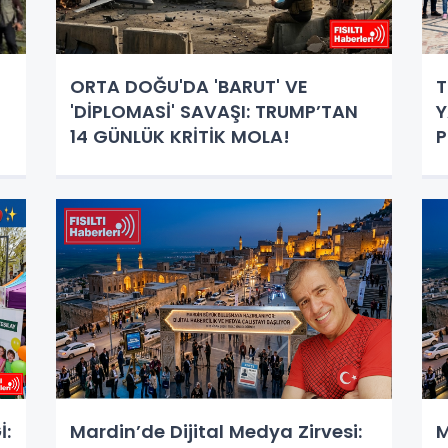
ORTA DOĞU'DA 'BARUT' VE
T
'DİPLOMASİ' SAVAŞI: TRUMP’TAN
Y
14 GÜNLÜK KRİTİK MOLA!
P
İ:
Mardin’de Dijital Medya Zirvesi:
M