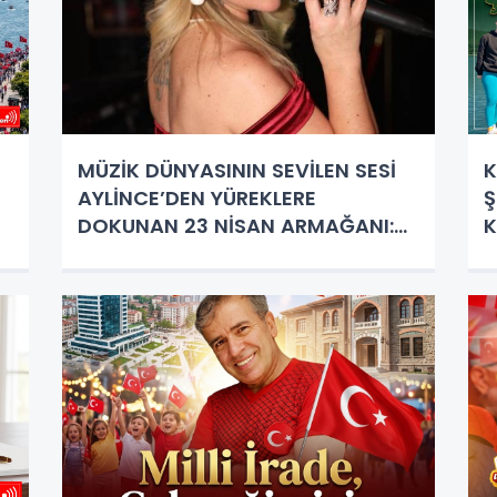
MÜZİK DÜNYASININ SEVİLEN SESİ
K
AYLİNCE’DEN YÜREKLERE
Ş
DOKUNAN 23 NİSAN ARMAĞANI:
K
"ÇOCUK"