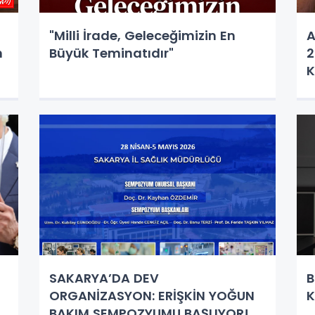
"Milli İrade, Geleceğimizin En
A
n
Büyük Teminatıdır"
2
K
V
SAKARYA’DA DEV
B
ORGANİZASYON: ERİŞKİN YOĞUN
K
BAKIM SEMPOZYUMU BAŞLIYOR!