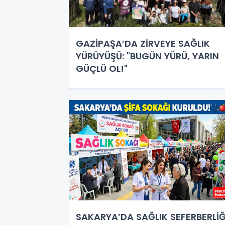
GAZİPAŞA’DA ZİRVEYE SAĞLIK
YÜRÜYÜŞÜ: "BUGÜN YÜRÜ, YARIN
GÜÇLÜ OL!"
SAKARYA’DA SAĞLIK SEFERBERLİĞ