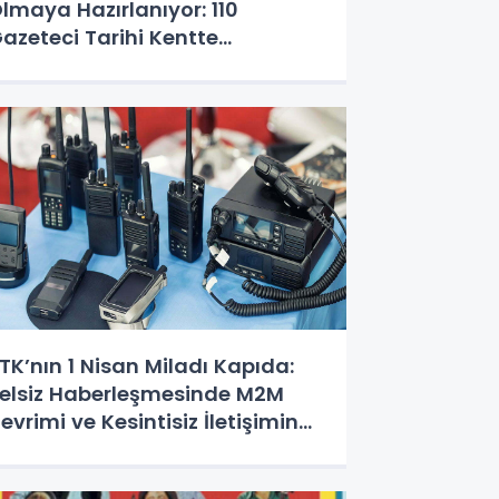
lmaya Hazırlanıyor: 110
azeteci Tarihi Kentte
uluşuyor!
TK’nın 1 Nisan Miladı Kapıda:
elsiz Haberleşmesinde M2M
evrimi ve Kesintisiz İletişimin
ifreleri