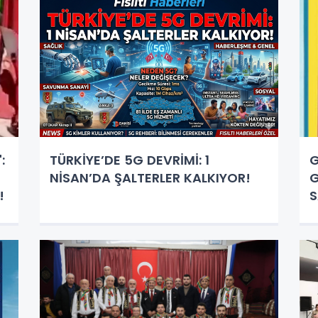
:
TÜRKİYE’DE 5G DEVRİMİ: 1
G
NİSAN’DA ŞALTERLER KALKIYOR!
G
!
S