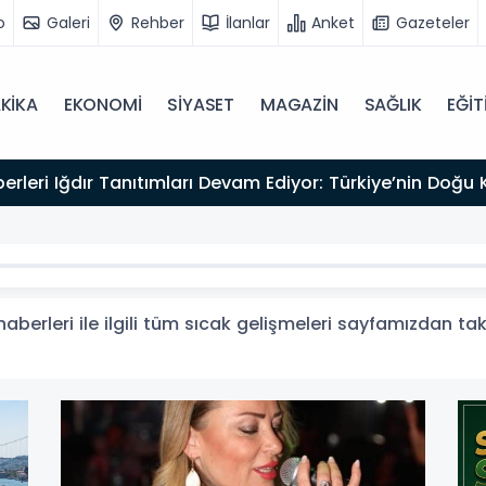
o
Galeri
Rehber
İlanlar
Anket
Gazeteler
KİKA
EKONOMİ
SİYASET
MAGAZİN
SAĞLIK
EĞİT
atrosu ve Edebiyatı Büyük Bir Değerini Kaybetti: Bilges
berleri ile ilgili tüm sıcak gelişmeleri sayfamızdan taki