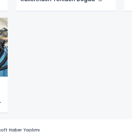
POC Telsiz Sistemleri Nedir ?,
PoC ve PTT Telsiz Çeşitleri
Arasındaki Farklar Nelerdir?
ar
isoft
Haber Yazılımı