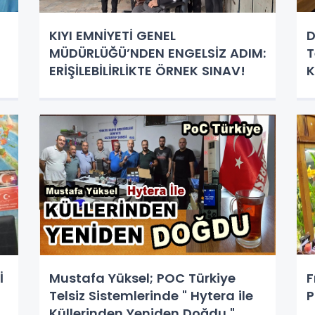
KIYI EMNİYETİ GENEL
D
MÜDÜRLÜĞÜ’NDEN ENGELSİZ ADIM:
T
ERİŞİLEBİLİRLİKTE ÖRNEK SINAV!
K
İ
Mustafa Yüksel; POC Türkiye
F
Telsiz Sistemlerinde " Hytera ile
P
Küllerinden Yeniden Doğdu "