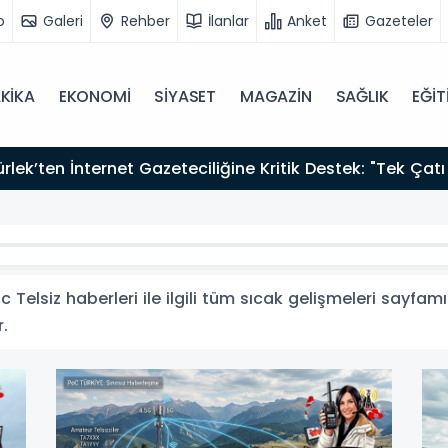
o
Galeri
Rehber
İlanlar
Anket
Gazeteler
KİKA
EKONOMİ
SİYASET
MAGAZİN
SAĞLIK
EĞİT
zırız"
 Telsiz haberleri ile ilgili tüm sıcak gelişmeleri sayfamı
r.