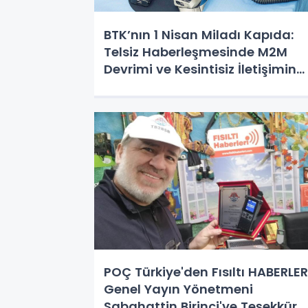
BTK’nın 1 Nisan Miladı Kapıda:
Telsiz Haberleşmesinde M2M
Devrimi ve Kesintisiz İletişimin
Şifreleri
POÇ Türkiye'den Fısıltı HABERLER
Genel Yayın Yönetmeni
Sabahattin Birinci'ye Teşekkür