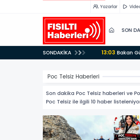
Yazarlar
Vide
SON DA
13:03
SONDAKİKA
Bakan Gürlek’ten İnternet Gazeteciliğine Kritik Destek: "Tek Çatı Altında Toplanmalıyız, Yasal
Düzenlemeye Ha
Poc Telsiz Haberleri
Son dakika Poc Telsiz haberleri ve Poc
Poc Telsiz ile ilgili 10 haber listeleniyo