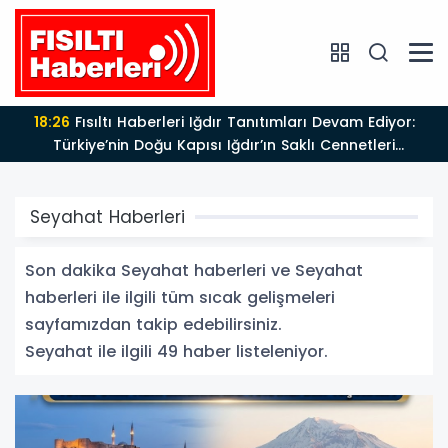
17:47
Türk Tiyatrosu ve Edebiyatı Büyük Bir Değerini
Kaybetti: Bilgesu Erenus’u Son Yolculuğuna Uğurluyoruz
Seyahat Haberleri
Son dakika Seyahat haberleri ve Seyahat
haberleri ile ilgili tüm sıcak gelişmeleri
sayfamızdan takip edebilirsiniz.
Seyahat ile ilgili 49 haber listeleniyor.