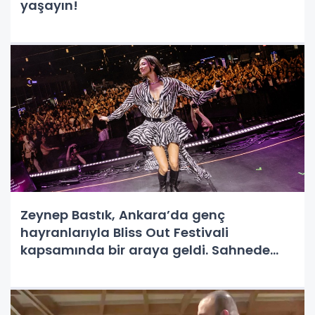
yaşayın!
Zeynep Bastık, Ankara’da genç
hayranlarıyla Bliss Out Festivali
kapsamında bir araya geldi. Sahnede
müthiş bir enerjiyi yansıtan ünlü sanatçı,
iki saat boyunca müzik şöleni yaşattı.