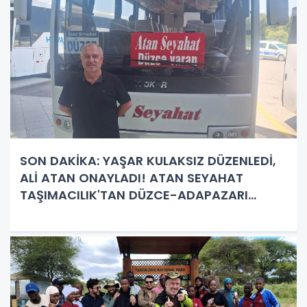
SON DAKİKA: YAŞAR KULAKSIZ DÜZENLEDİ,
ALİ ATAN ONAYLADI! ATAN SEYAHAT
TAŞIMACILIK'TAN DÜZCE-ADAPAZARI
ARASI YOLCULUKLARA ŞOK KAMPANYA!
Sadece 180 TL Sivil, 160 TL Öğrenci!