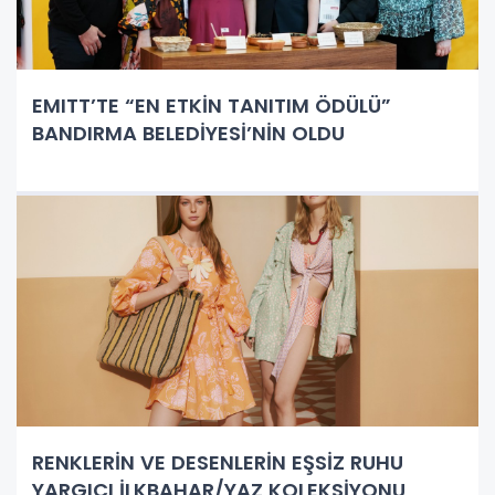
EMITT’TE “EN ETKİN TANITIM ÖDÜLÜ”
BANDIRMA BELEDİYESİ’NİN OLDU
RENKLERİN VE DESENLERİN EŞSİZ RUHU
YARGICI İLKBAHAR/YAZ KOLEKSİYONU