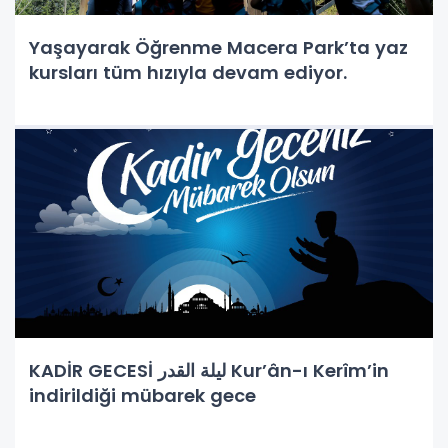
Yaşayarak Öğrenme Macera Park’ta yaz
kursları tüm hızıyla devam ediyor.
KADİR GECESİ ليلة القدر Kur’ân-ı Kerîm’in
indirildiği mübarek gece