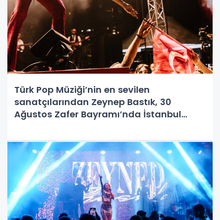
Türk Pop Müziği’nin en sevilen
sanatçılarından Zeynep Bastık, 30
Ağustos Zafer Bayramı’nda İstanbul
Beylikdüzü’nde sahne aldı. 7’den 70’e
binlerce İstanbullunun büyük bir keyifle
izlediği konser coşku içinde geçti.