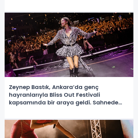
Açıkhava’da müzikseverlerle buluştu.
Zeynep Bastık, Ankara’da genç
hayranlarıyla Bliss Out Festivali
kapsamında bir araya geldi. Sahnede
müthiş bir enerjiyi yansıtan ünlü sanatçı,
iki saat boyunca müzik şöleni yaşattı.