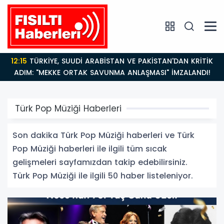
14:21
BAKAN GÜRLEK’TEN TİGAD ÇALIŞTAYINDA Çarpıcı
AÇIKLAMALAR: "Pazar Günü Yeni Bir Aydınlığa
Uyanacağız"
Türk Pop Müziği Haberleri
Son dakika Türk Pop Müziği haberleri ve Türk
Pop Müziği haberleri ile ilgili tüm sıcak
gelişmeleri sayfamızdan takip edebilirsiniz.
Türk Pop Müziği ile ilgili 50 haber listeleniyor.