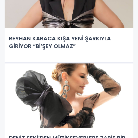
REYHAN KARACA KIŞA YENİ ŞARKIYLA
GİRİYOR “Bİ’ŞEY OLMAZ”
DENİZ SEKİ’DEN MÜZİKSEVERLERE ZARİF BİR