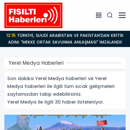
14:21
BAKAN GÜRLEK’TEN TİGAD ÇALIŞTAYINDA Çarpıcı
AÇIKLAMALAR: "Pazar Günü Yeni Bir Aydınlığa
Uyanacağız"
Yerel Medya Haberleri
Son dakika Yerel Medya haberleri ve Yerel
Medya haberleri ile ilgili tüm sıcak gelişmeleri
sayfamızdan takip edebilirsiniz.
Yerel Medya ile ilgili 30 haber listeleniyor.