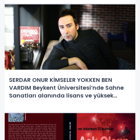
SERDAR ONUR KİMSELER YOKKEN BEN
VARDIM Beykent Üniversitesi’nde Sahne
Sanatları alanında lisans ve yüksek
lisans yapan Serdar Onur, TRT Ankara
Radyosu Gençlik korosunda ve
Ankara’nın önemli müzik kurumlarında
çok değerli hoca