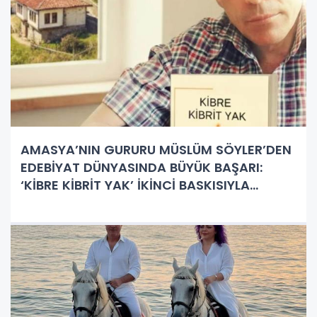
AMASYA’NIN GURURU MÜSLÜM SÖYLER’DEN
EDEBİYAT DÜNYASINDA BÜYÜK BAŞARI:
‘KİBRE KİBRİT YAK’ İKİNCİ BASKISIYLA
RAFLARDA!