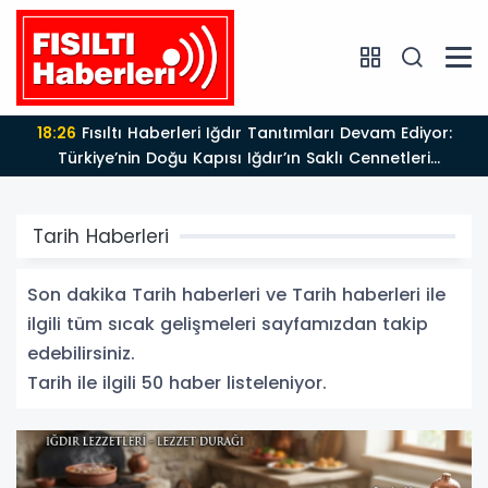
17:47
Türk Tiyatrosu ve Edebiyatı Büyük Bir Değerini
Kaybetti: Bilgesu Erenus’u Son Yolculuğuna Uğurluyoruz
Tarih Haberleri
Son dakika Tarih haberleri ve Tarih haberleri ile
ilgili tüm sıcak gelişmeleri sayfamızdan takip
edebilirsiniz.
Tarih ile ilgili 50 haber listeleniyor.