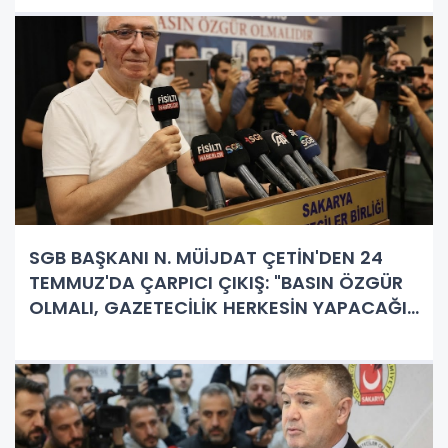
SGB BAŞKANI N. MÜİJDAT ÇETİN'DEN 24
TEMMUZ'DA ÇARPICI ÇIKIŞ: "BASIN ÖZGÜR
OLMALI, GAZETECİLİK HERKESİN YAPACAĞI
İŞ DEĞİL!"