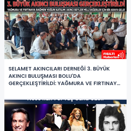
SELAMET AKINCILARI DERNEĞİ 3. BÜYÜK
AKINCI BULUŞMASI BOLU'DA
GERÇEKLEŞTİRİLDİ: YAĞMURA VE FIRTINAYA
RAĞMEN DEV BULUŞMA!