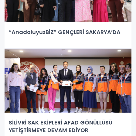
“AnadoluyuzBİZ” GENÇLERİ SAKARYA’DA
SİLİVRİ SAK EKİPLERİ AFAD GÖNÜLLÜSÜ
YETİŞTİRMEYE DEVAM EDİYOR