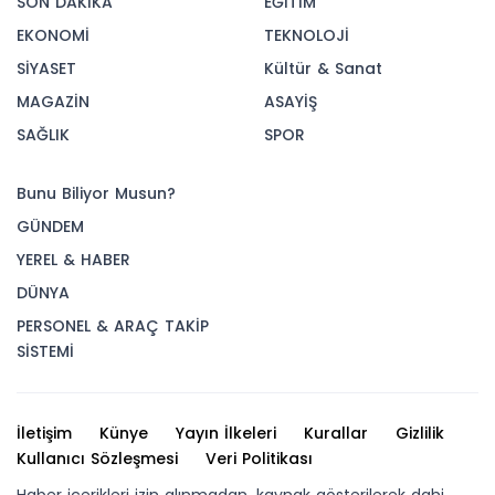
SON DAKİKA
EĞİTİM
EKONOMİ
TEKNOLOJİ
SİYASET
Kültür & Sanat
MAGAZİN
ASAYİŞ
SAĞLIK
SPOR
Bunu Biliyor Musun?
GÜNDEM
YEREL & HABER
DÜNYA
PERSONEL & ARAÇ TAKİP
SİSTEMİ
İletişim
Künye
Yayın İlkeleri
Kurallar
Gizlilik
Kullanıcı Sözleşmesi
Veri Politikası