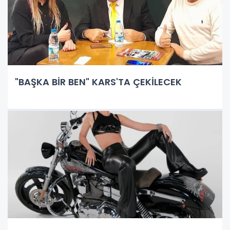
"BAŞKA BİR BEN" KARS'TA ÇEKİLECEK