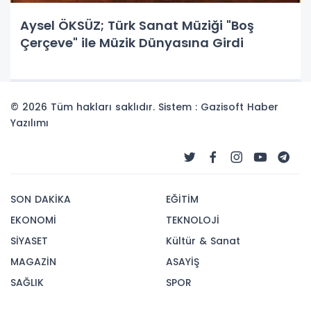
Aysel ÖKSÜZ; Türk Sanat Müziği "Boş
Çerçeve" ile Müzik Dünyasına Girdi
© 2026 Tüm hakları saklıdır. Sistem : Gazisoft
Haber
Yazılımı
SON DAKİKA
EĞİTİM
EKONOMİ
TEKNOLOJİ
SİYASET
Kültür & Sanat
MAGAZİN
ASAYİŞ
SAĞLIK
SPOR