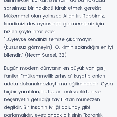
bilinmekten korkar. İşte tam da bu noktada
sarsılmaz bir hakikati idrak etmek gerekir:
Mükemmel olan yalnızca Allah’tır. Rabbimiz,
kendimizi dev aynasında görmememiz için
bizleri şöyle ihtar eder:
​"...Öyleyse kendinizi temize çıkarmayın
(kusursuz görmeyin); O, kimin sakındığını en iyi
bilendir." (Necm Suresi, 32)
​Bugün modern dünyanın en büyük yanılgısı,
fanileri "mükemmellik zırhıyla" kuşatıp onları
adeta dokunulmazlaştırma eğilimindedir. Oysa
hiçbir yaratılan; hatadan, noksanlıktan ve
beşeriyetin getirdiği zayıflıktan münezzeh
değildir. Bir insanın iyiliği dolunay gibi
parlamalıdır, evet; ancak o kişinin "karanlık