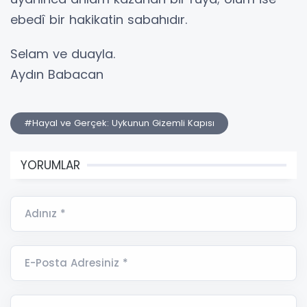
ebedî bir hakikatin sabahıdır.
​Selam ve duayla.
​Aydın Babacan
#Hayal ve Gerçek: Uykunun Gizemli Kapısı
YORUMLAR
Adınız *
E-Posta Adresiniz *