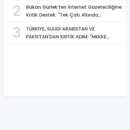
Bir Aydınlığa Uyanacağız"
2
Bakan Gürlek’ten İnternet Gazeteciliğine
Kritik Destek: "Tek Çatı Altında
Toplanmalıyız, Yasal Düzenlemeye
3
TÜRKİYE, SUUDİ ARABİSTAN VE
Hazırız"
PAKİSTAN'DAN KRİTİK ADIM: "MEKKE
ORTAK SAVUNMA ANLAŞMASI" İMZALANDI!