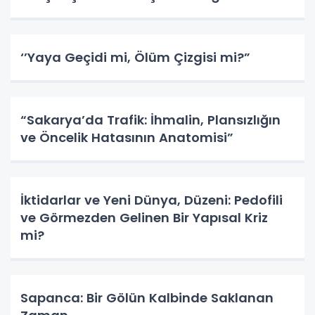
az tüketmeyi ve daha çok paylaşmayı
öğretmek.
‘’Yaya Geçidi mi, Ölüm Çizgisi mi?”
“Sakarya’da Trafik: İhmalin, Plansızlığın
ve Öncelik Hatasının Anatomisi”
İktidarlar ve Yeni Dünya, Düzeni: Pedofili
ve Görmezden Gelinen Bir Yapısal Kriz
mi?
Sapanca: Bir Gölün Kalbinde Saklanan