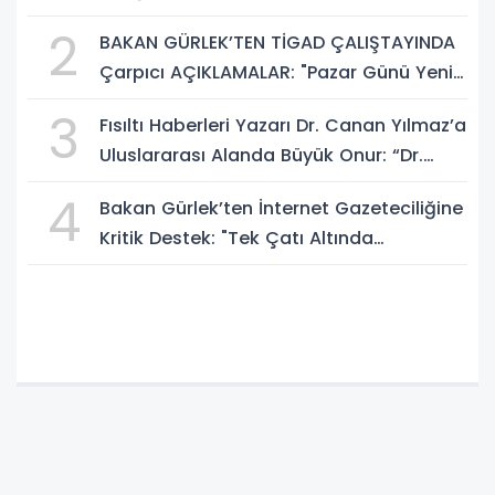
Sosyal Medya Düzenlemesi Mesajı
2
BAKAN GÜRLEK’TEN TİGAD ÇALIŞTAYINDA
Çarpıcı AÇIKLAMALAR: "Pazar Günü Yeni
Bir Aydınlığa Uyanacağız"
3
Fısıltı Haberleri Yazarı Dr. Canan Yılmaz’a
Uluslararası Alanda Büyük Onur: “Dr.
A.P.J. Abdul Kalam İlham Ödülü 2026”
4
Bakan Gürlek’ten İnternet Gazeteciliğine
Kritik Destek: "Tek Çatı Altında
Toplanmalıyız, Yasal Düzenlemeye
Hazırız"