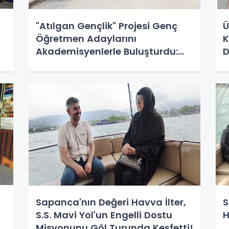
"Atılgan Gençlik" Projesi Genç
Ü
Öğretmen Adaylarını
K
Akademisyenlerle Buluşturdu:
D
Doğa ve Bilimin Harmanlandığı
İ
Bir Eğitim Programı Amasya'da
Sona Erdi
Sapanca'nın Değeri Havva İlter,
S
S.S. Mavi Yol'un Engelli Dostu
H
Misyonunu Göl Turunda Keşfetti!