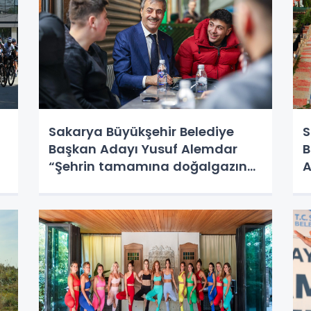
Sakarya Büyükşehir Belediye
S
Başkan Adayı Yusuf Alemdar
B
“Şehrin tamamına doğalgazın
A
ulaşmasını sağlayacağız”
m