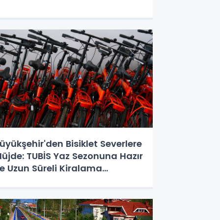
üyükşehir'den Bisiklet Severlere
üjde: TUBİS Yaz Sezonuna Hazır
e Uzun Süreli Kiralama
eçeneğiyle Geliyor!