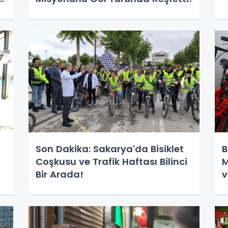
Son Dakika: Sakarya'da Bisiklet
B
Coşkusu ve Trafik Haftası Bilinci
M
Bir Arada!
v
S