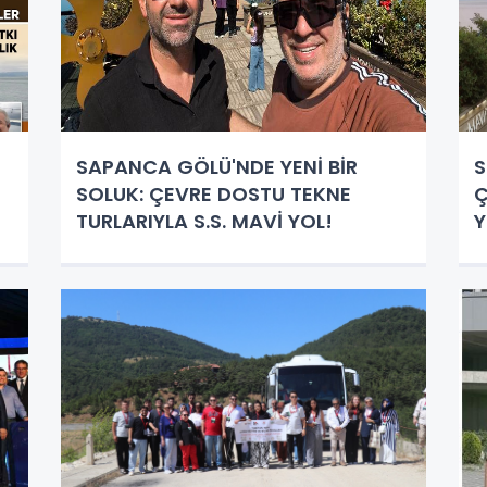
SAPANCA GÖLÜ'NDE YENİ BİR
S
SOLUK: ÇEVRE DOSTU TEKNE
Ç
TURLARIYLA S.S. MAVİ YOL!
Y
H
S
G