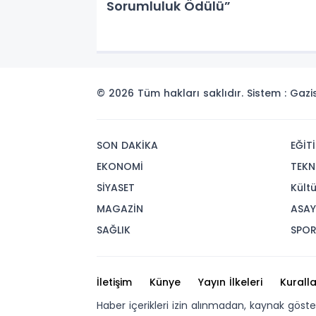
Sorumluluk Ödülü”
© 2026 Tüm hakları saklıdır. Sistem : Gaz
SON DAKİKA
EĞİT
EKONOMİ
TEKN
SİYASET
Kült
MAGAZİN
ASAY
SAĞLIK
SPO
İletişim
Künye
Yayın İlkeleri
Kuralla
Haber içerikleri izin alınmadan, kaynak göst