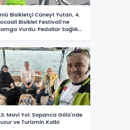
nlü Bisikletçi Cüneyt Yutan, 4.
ocaali Bisiklet Festivali'ne
amga Vurdu: Pedallar Sağlık
çin Döndü!
.S. Mavi Yol: Sapanca Gölü'nde
uzur ve Turizmin Kalbi