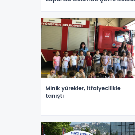
ve Sosyal Sorumluluk Odaklı
Mavi Yol Deneyimi!
Minik yürekler, itfaiyecilikle
tanıştı