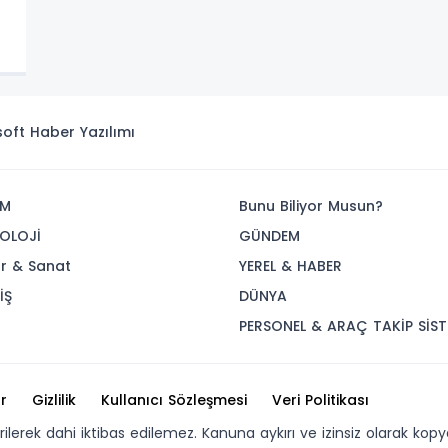
isoft
Haber Yazılımı
İM
Bunu Biliyor Musun?
OLOJİ
GÜNDEM
ür & Sanat
YEREL & HABER
İŞ
DÜNYA
R
PERSONEL & ARAÇ TAKİP SİST
r
Gizlilik
Kullanıcı Sözleşmesi
Veri Politikası
erilerek dahi iktibas edilemez. Kanuna aykırı ve izinsiz olarak 