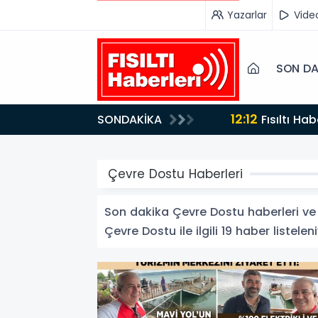
Yazarlar
Vide
SON DA
12:12
SONDAKİKA
Fısıltı Haberleri Yazarı Dr. Canan Yılmaz’a Uluslararası Alanda Büyük Onur: “Dr. A.P.J. Abdul Kalam
İlham Ödülü 2
Çevre Dostu Haberleri
Son dakika Çevre Dostu haberleri ve Ç
Çevre Dostu ile ilgili 19 haber listeleni