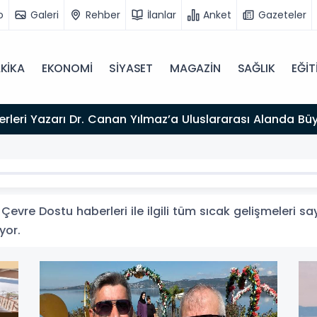
o
Galeri
Rehber
İlanlar
Anket
Gazeteler
KİKA
EKONOMİ
SİYASET
MAGAZİN
SAĞLIK
EĞİT
026”
evre Dostu haberleri ile ilgili tüm sıcak gelişmeleri sa
yor.