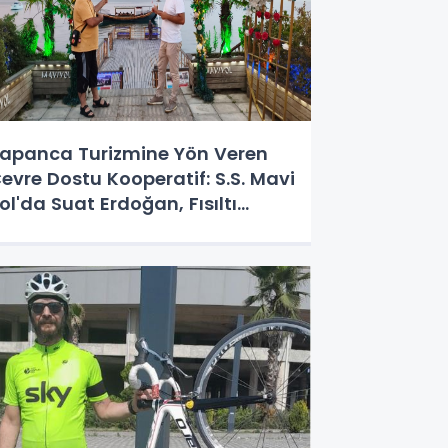
apanca Turizmine Yön Veren
evre Dostu Kooperatif: S.S. Mavi
ol'da Suat Erdoğan, Fısıltı
aberleri Genel Yayın Yönetmeni
abahattin Birinci ile Bir Araya
eldi