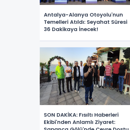
Antalya-Alanya Otoyolu'nun
Temelleri Atıldı: Seyahat Süresi
36 Dakikaya İnecek!
SON DAKİKA: Fısıltı Haberleri
Ekibi'nden Anlamlı Ziyaret:
Sapanca Gölü'nde Çevre Dostu