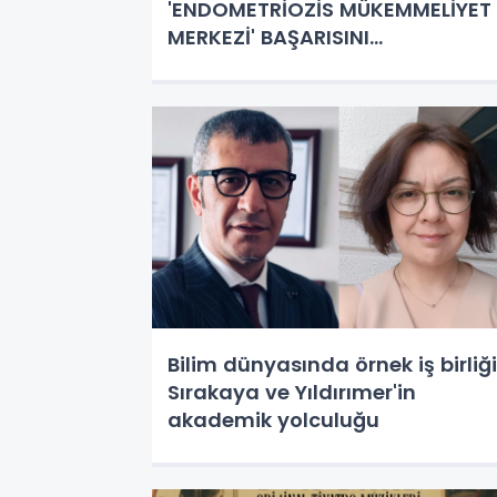
'ENDOMETRİOZİS MÜKEMMELİYET
MERKEZİ' BAŞARISINI
TAÇLANDIRDI: İKİNCİ KEZ
AKREDİTE OLDU
Bilim dünyasında örnek iş birliği
Sırakaya ve Yıldırımer'in
akademik yolculuğu