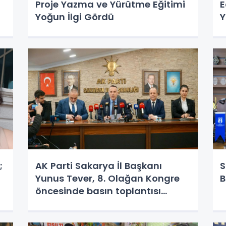
Proje Yazma ve Yürütme Eğitimi
E
Yoğun İlgi Gördü
Y
;
AK Parti Sakarya İl Başkanı
S
Yunus Tever, 8. Olağan Kongre
B
öncesinde basın toplantısı
düzenledi.