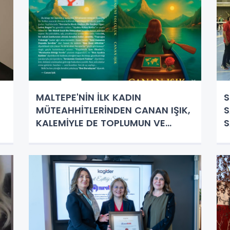
MALTEPE'NİN İLK KADIN
S
MÜTEAHHİTLERİNDEN CANAN IŞIK,
S
KALEMİYLE DE TOPLUMUN VE
S
KADININ İÇ SESİNİ İNŞA EDİYOR.