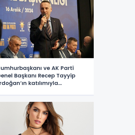
umhurbaşkanı ve AK Parti
enel Başkanı Recep Tayyip
rdoğan’ın katılımıyla
erçekleşen 8. Olağan İl
ongresi sonrası oluşan yönetim
urulu, ilk toplantısını Adıbahçe
avet’te gerçekleştirdi.