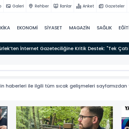
o
Galeri
Rehber
İlanlar
Anket
Gazeteler
KİKA
EKONOMİ
SİYASET
MAGAZİN
SAĞLIK
EĞİT
zırız"
in haberleri ile ilgili tüm sıcak gelişmeleri sayfamızdan t