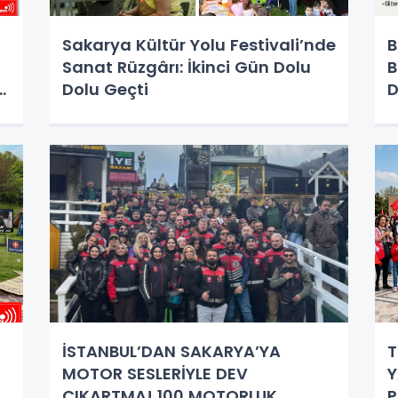
Sakarya Kültür Yolu Festivali’nde
B
Sanat Rüzgârı: İkinci Gün Dolu
B
Dolu Geçti
D
B
i
İSTANBUL’DAN SAKARYA’YA
T
a
MOTOR SESLERİYLE DEV
Y
ÇIKARTMA! 100 MOTORLUK
P