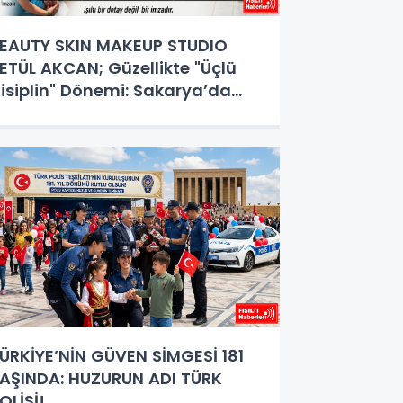
EAUTY SKIN MAKEUP STUDIO
ETÜL AKCAN; Güzellikte "Üçlü
isiplin" Dönemi: Sakarya’da
etül Akcan Rüzgarı Esiyor!
ÜRKİYE’NİN GÜVEN SİMGESİ 181
AŞINDA: HUZURUN ADI TÜRK
OLİSİ!