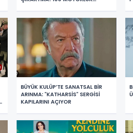
KONVOY NEFES KESTİ
BÜYÜK KULÜP’TE SANATSAL BİR
B
ARINMA: "KATHARSİS" SERGİSİ
Ü
KAPILARINI AÇIYOR