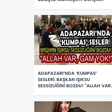
Kampı
ADAPAZARI’NDA ‘KUMPAS’
SESLERİ: BAŞKAN IŞIKSU
SESSİZLİĞİNİ BOZDU! "ALLAH VAR,
GAM YOK!"