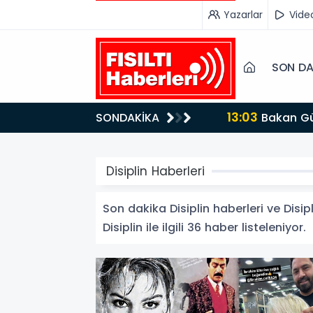
Yazarlar
Vide
SON DA
13:03
SONDAKİKA
Bakan Gürlek’ten İnternet Gazeteciliğine Kritik Destek: "Tek Çatı Altında Toplanmalıyız, Yasal
Düzenlemeye Ha
Disiplin Haberleri
Son dakika Disiplin haberleri ve Disipl
Disiplin ile ilgili 36 haber listeleniyor.