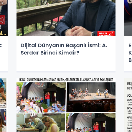
:
Dijital Dünyanın Başarılı İsmi: A.
E
Serdar Birinci Kimdir?
K
B
D