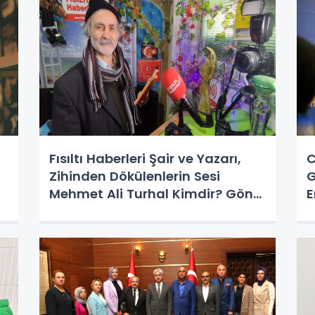
Fısıltı Haberleri Şair ve Yazarı,
C
Zihinden Dökülenlerin Sesi
G
Mehmet Ali Turhal Kimdir? Gönül
E
Sultanı Mehmet Ali Turhal: Hayat
g
Felsefesi ve Yaşam Öyküsü
K
"Halden Hale Ahvalimdir."
k
Talepler Üzerine Hazırlanmıştır.
D