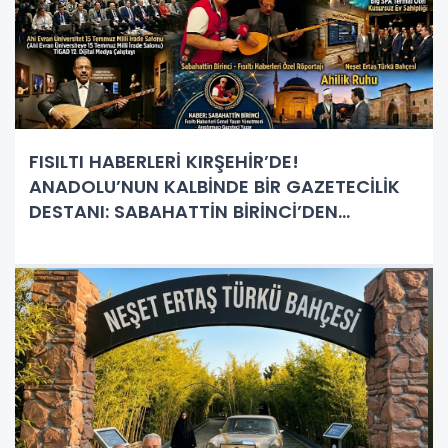
FISILTI HABERLERİ KIRŞEHİR’DE!
ANADOLU’NUN KALBİNDE BİR GAZETECİLİK
DESTANI: SABAHATTİN BİRİNCİ’DEN
KIRŞEHİR’E VE MUHTEŞEM İNSANLARINA
ÖVGÜ YAĞMURU!