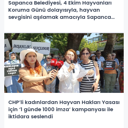
Sapanca Belediyesi, 4 Ekim Hayvanları
Koruma Günü dolayısıyla, hayvan
sevgisini aşılamak amacıyla Sapanca
Belediyesi Meclis salonu ve belediye
hizmet binası önünde etkinlik düzenledi.
CHP’li kadınlardan Hayvan Hakları Yasası
için ‘1 günde 1000 imza’ kampanyası ile
iktidara seslendi